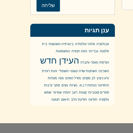
ענן תגיות
אבולוציה
אלוהי טלפתיה
ביוגרפיה האנושות
בית
פלנטה
גבריות
הזנה תנודה
המשמעות
העידן חדש
הנדסת-מוסר-וחברה
השכינה
השתנות שדה מגנטי-חשמלי
זהות רוחית
זרע ניצוץ
לב מקדם
מודל האדם
מוח
מעלות
התודעה
נוכחות ד.נ.א.
נשיות
נשים
סמך יציבות
ספרים קוטביות
קצוות
רעב יוזמת
שמימי
שמש
גלקסיה
תודעה
תודעת הלב
תיאום
תנועה