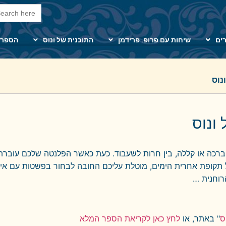
arch Button
Search
for:
ים
שיחות עם פרופ. פרידמן
התוכנית של ונוס
הספרי
נוס
ונוס
ן ברכה או קללה, בין חרות לשעבוד. כעת כאשר הפלנטה שלכם עוברת
 תקופת אחרית הימים, מוטלת עליכם החובה לבחור בפשטות עם איז
וחנית …
ס
" באתר, או
לחץ כאן לקריאת הספר המלא