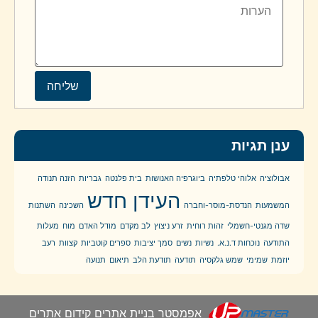
ענן תגיות
אבולוציה
אלוהי טלפתיה
ביוגרפיה האנושות
בית פלנטה
גבריות
הזנה תנודה
העידן חדש
המשמעות
הנדסת-מוסר-וחברה
השכינה
השתנות
שדה מגנטי-חשמלי
זהות רוחית
זרע ניצוץ
לב מקדם
מודל האדם
מוח
מעלות
התודעה
נוכחות ד.נ.א.
נשיות
נשים
סמך יציבות
ספרים קוטביות
קצוות
רעב
יוזמת
שמימי
שמש גלקסיה
תודעה
תודעת הלב
תיאום
תנועה
אפמסטר בניית אתרים קידום אתרים