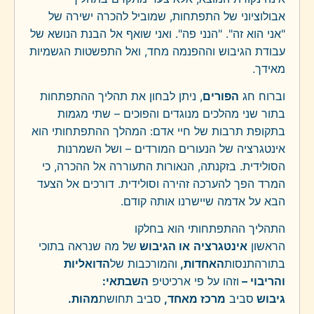
אבולוציוני של התפתחות, שמוביל להכרה ישירה של
"אני הוא זה". "הנני פה". ואני שואף אל הבנת הנושא של
עבודת הגיבוש וההפנמה מחד, ואל התפשטות הגשמיות
מאידך.
וברוח חג
הפורים
, ניתן לבחון את תהליך ההתפתחות
בתור שני מהלכים מנוגדים והפוכים – שתי מגמות
בתקופת תרבות של חיי אדם: המהלך ההתפתחותי הוא
אינטגרציה של הנעורים המורדים – ושל השמרנות
הסולידית. בזקנתה, הנאורות התעוררה אל ההכרה, כי
המרד הפך להערכה זהירה וסולידית. דורכים אל הצעד
הבא על אדמה שיישרנו אותה קודם.
התהליך ההתפתחותי הוא בחלקו
הראשון
אינטגרציה
או הגיבוש
של מה שנראה בתוכי
בתורהתנסות
האחדות,
והמורכבות של
הדואליות
והריבוי –
וזהו על פי ארכיטיפ
השבתאי:
גיבוש
סביב
מרכז מאחד,
סביב תחושת
מהות.