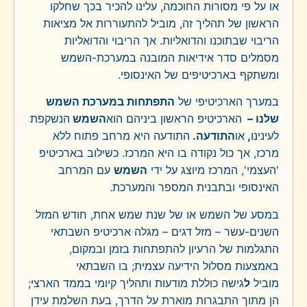
או על פי מסורות החוכמה, עלינו להכיר בכך שחלקו
הראשון של תהליך זה, מוביל להתעוררות אל מציאות
הריבוי שבתוכנו והדואליות. אך הריבוי והדואליות
מסמלים סדר אידיאות המובנה במערכת-השמש
ומשתקף בארכיטיפים של האינסופי.
במערך הארכיטיפי של
התפתחות במערכת השמש
שלנו –
הארכיטיפ הראשון ביניהם הוא
השמש
הנשקפת
לעינינו
,
או
התודעה.
התודעה היא מרחב פתוח ללא
מרכז, אך כול נקודה בו היא המרכז. כשילוב בארכיטיפ
'העצמי', המרכז מיוצג על ידי
השמש
עם המרחב
האינסופי ובתבנית המספר והמערכת.
במסע של השמש או של שנת שמש אחת, חודש המזל
השנים-עשר – מזל דגים – מגלה ארכיטיפ השבתאי
התגלמות של הרעיון להתפתחות בזמן ובמקום,
באמצעות מסלול הידיעה עצמית; בו השבתאי
מוביל
ל
גישה כוללת מודעות ותהליך קיומי בממד הארצי;
הן מתוך התבגרות מוארת על הדרך, בעת השלמת עידן