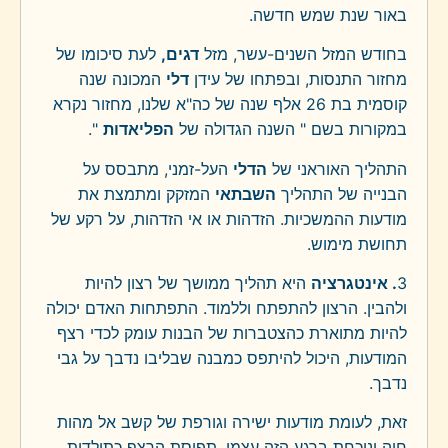
באור שנת שמש חדשה.
בחודש המזל השנים-עשר, מזל
דגים,
לעת סיכומו של
מחזור התנסות, ובפתחו של עידן
דלי
המכונה שנה
קוסמית בת 26 אלף שנה של כה"א שלנו, מחזור נקרא
במקורות בשם " השנה הגדולה של
הפליאדות
".
התהליך האוראני של
הדלי
העל-זמני, מתבסס על
הבנייה של התהליך
השבתאי
המזקק ומתמצת את
מודעות ההמשכיות. הזדהות או אי הזדהות, על רקע של
תחושת מימוש.
3
. אינטגרציה
היא תהליך ממושך של רצון להיות
ולהבין. הרצון להתפתח וללמוד. התפתחות האדם יכולה
להיות מתוארת כהצטברות של הבנות עומק לכדי רצף
המודעות, היכול להיתפס כמבנה שבליבו נדבך על גבי
נדבך.
זאת, לעומת מודעות ישירה וגורפת של קשב אל מהות
חיה ונוכחת ברגע הזה עצמו. תפיסת הרצף כתולדות