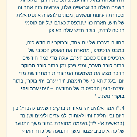
השנים האלה בביוגראפיה שלנו, אירועים בזה אחר זה
וכסדרת רעיונות ונושאים, מכוונים להארה אינטגראלית
של היש, הארה כזו שנתפסת כערבו של יום קוסמי
הנוטה לרדת, ובוקר חדש עולה באופק.
החוויה בערבו של יום אחד, ובבוקר יום חדש כזה,
במבט ארכיטיפי, מתארת את האופק הכוכבי של
ארכיטיפ וונוס ככוכב הערב, עולה מדי כמה חודשים
בתור
כוכב הערב
, ומדי פרק זמן בתור
כוכב הבוקר
.
הדבר מציג את משמעות המחזוריות המתחדשת מדי
יום, בעלת האופי של היממה, 'ויהי ערב ויהי בוקר', בתור
יחידת-הזמן הבסיסית של התודעה: –
'ויהי ערב ויהי
בוקר
יוםשני…'
4. "ויאמר אלהים יהי מאורות ברקיע השמים להבדיל בין
היום ובין הלילה והיו לאותות ולמועדים ולימים ושנים"
(בראשית א'- י"ד).היממה מתוארת בתור משך התנועה
של כה"א סביב עצמו. משך התנועה של כדור הארץ