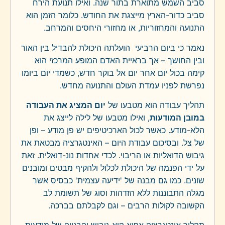
סביב השמש מתוארת בתור שנה. ואילו תנועת הירח
סביב כדור-הארץ מייצגת את החודש. כלומר הזמן הוא
התנועה והמחזוריות, או מחזורי היחסים והמרחב.
נאמר כי ביום הרביעי הועלתה היכולת להבדיל בין האור
ובין החושך – אך בראיית האדם המופע המרכזי הוא
קימה בכול יום אחר יום אל בוקר חדש, כשמדי יום ביומו
נפרשת לפניו עמדת העולם והתנועה מחדש.
תהליך עבודה הוא מטבעו של
יום המציג את העבודה
במובן המודעות
, ואילו מטבעו של לילה לייצג את
הלא-מודע. כאשר לכול הארכיטיפים יש פן מודע – ופן
של צל. ובסיכום עבודת היום – האינטגרציה מבטאת את
גיבוש הדואליות או הריבוי. לכדי אחדות נונ-דואלית. זאת
על ידי הפנמה של היכולת לכלול ולהקיף מבטים ומובנים
שונים. כמו גם מבנה של 'ידיעה עצמית' כבסיס אשר
מגלה התבוננות ללא הזדהות וסוג של תשומת לב
הקשובה לקולות הרבים – וגם לקבלתם בברכה.