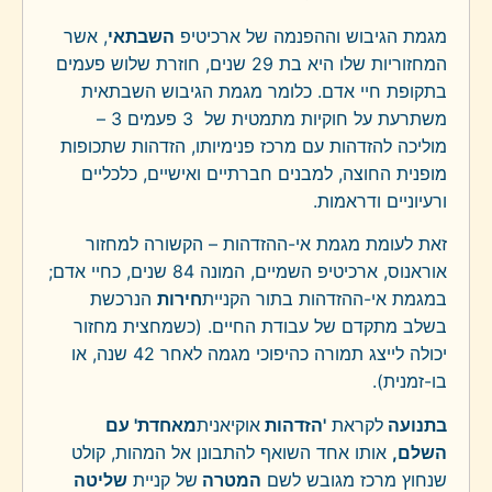
מגמת הגיבוש וההפנמה של ארכיטיפ
השבתאי
, אשר
המחזוריות שלו היא בת 29 שנים, חוזרת שלוש פעמים
בתקופת חיי אדם. כלומר מגמת הגיבוש השבתאית
משתרעת על חוקיות מתמטית של 3 פעמים 3 –
מוליכה להזדהות עם מרכז פנימיותו, הזדהות שתכופות
מופנית החוצה, למבנים חברתיים ואישיים, כלכליים
ורעיוניים ודראמות.
זאת לעומת מגמת אי-ההזדהות – הקשורה למחזור
אוראנוס, ארכיטיפ השמיים, המונה 84 שנים, כחיי אדם;
במגמת אי-ההזדהות בתור הקניית
חירות
הנרכשת
בשלב מתקדם של עבודת החיים. (כשמחצית מחזור
יכולה לייצג תמורה כהיפוכי מגמה לאחר 42 שנה, או
בו-זמנית).
בתנועה
לקראת
'הזדהות
אוקיאנית
מאחדת' עם
השלם,
אותו אחד השואף להתבונן אל המהות, קולט
שנחוץ מרכז מגובש לשם
המטרה
של קניית
שליטה