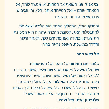
מי אני?
אני השואף אל המהות. או אפשר לומר, אל
המאחד אותנו – ואל המייחד אותנו. הלא זהו הגיבוש
עם
העצמי הגבוה
, הנשמה.
ובחלקו השני
,
התהליך האחד הוא הליכה ששואפת
להתבטלות האגו, לטובת ההכרה שהרוח היא המכוונת
את צעדינו, במידה ואנו פתוחים לכך. ולאחר הילוך
והדרך ממושכת, האופק נראה ברור.
אל ראש ההר
כלומר עם
הוויתור
על האגו, ועל הפרשנויות
שמטיל
הצל
על פי
ארכיטיפ שבתאי;
באשר נהוג היה
'לטפול'רגשות של
הצל
, אשם ועונש
,
אשר אינםעולים
בקנה אחד עם עולם
אצילות
הקבליהסולידי השמרני,
כשיש פה בעליל השלכה של הצל על הזולת. אך רגשות
מטבעם הם גם בסנכרון עם גלי 'הגאות והשפל'
של
נפטון
שליט מזל
דגים.