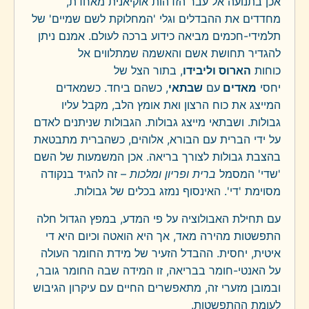
אכן בתנועה אל עבר הזדהות אוקיאנית מאחדת,
מחדדים את ההבדלים וגלי 'המחלוקת לשם שמיים' של
תלמידי-חכמים מביאה כידוע ברכה לעולם. אמנם ניתן
להגדיר תחושת אשם והאשמה שמתלווים אל
כוחות
הארוס וליבידו
, בתור הצל של
יחסי
מאדים
עם
שבתאי
, כשהם ביחד. כשמאדים
המייצג את כוח הרצון ואת אומץ הלב, מקבל עליו
גבולות. ושבתאי מייצג גבולות. הגבולות שניתנים לאדם
על ידי הברית עם הבורא, אלוהים, כשהברית מתבטאת
בהצבת גבולות לצורך בריאה. אכן המשמעות של השם
'שדי' המסמל
ברית ופריון ומלכות
– זה להגיד בנקודה
מסוימת 'די'. האינסוף נמזג בכלים של גבולות.
עם תחילת האבולוציה על פי המדע, במפץ הגדול חלה
התפשטות מהירה מאד, אך היא הואטה וכיום היא די
איטית, יחסית. ההבדל הזעיר של מידת החומר העולה
על האנטי-חומר בבריאה, זו המידה שבה החומר גובר,
ובמובן מזערי זה, מתאפשרים החיים עם עיקרון הגיבוש
לעומת ההתפשטות.