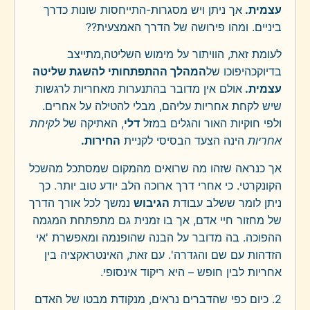
עצמית.
אך ניתן ויש מסגרות-התייחסות שונות כדרך
ביניים. ומהו פירושה של הדרך האמצעית??
לעומת זאת, הוויתור על מימוש השליטה,מתייצב
בדיוקכהיפוכו של
המהלך ההתפתחותי להשגת שליטה
עצמית.
אולם אין מדובר בהתנערות מאחריות לרגשות
שיש לקחת אחריות עליהם, מבלי להטילה על אחרים.
ולפי חוקיות האור והגלים במזל
דלי
, האתיקה של
לקיחת
אחריות
הינה הצעד הבסיסי לקניית
החירות.
אך כנראה שזהו מה שרואים מהמקום שמסתכל מהשכל
הקונקרטי. כי אחרי דרך ארוכה הלב יודע טוב יותר. כך
ניתן לומר ששלב עבודת
הגיבוש
נמשך לכל אורך הדרך
של מחזור חיי אדם, אך בו זמנית גם מתפתחת המגמה
ההפוכה. בה מדובר על הבנה שהופנמה ומאפשרת 'אי
הזדהות עם שם והגדרה'. עם זאת, האינטראקציה בין
אחריות לבין חופש – היא ריקוד אינסופי.
2. כיום כפי שהדברים נראים, מנקודת מבטו של האדם