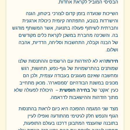
הבסיסי המוביל לקראת אחדות.
השייכות שנועדה בזמן קדום לצורכי ביטחון, הגנה
והישרדות בטבע, התפתחה קיומית כיכולת ארגונית
וחברתית לשיתוף פעולה בתנועה, אשר המשותף מודגש
בה. והשכינה מחברת במשכן לקראת כלים מקודשים
של הבנה וקבלה, התחשבות וסליחה, הדדיות, אהבה
ושלום.
חירות
היא לא להזדהות עם הרשמים וההתנסות שלנו
שמותנים בהתרשמויות של גוף-נפש, תחושות, רגש
ומחשבה שאינם מעוגנים בעבודה עצמית, ולכן הם
מכונים במשנת הבודהיזם 'סמסארה'. מכאן מתחייב
כעין 'אקט' של
בחירה חופשית
– היכולת לפעולה שלא
מתוך הזדהות וההישאבות לדראמה.
מצד שני המגמה ההפוכה היא כיום לראות בהתנסות
הגוף והנפש חלק לגיטימי מהתודעה ואפילו לעיין
בתובנה שהעצמי המתבונן דרכנו בעולם התופעות,