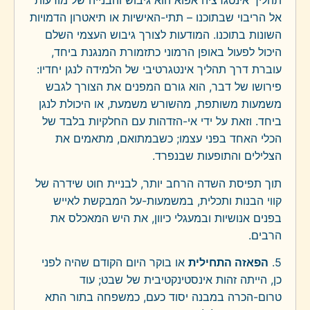
תהליך אינטגרציה אפוא הוא גיבוש והבנייה של מודעות
אל הריבוי שבתוכנו – תתי-האישיות או תיאטרון הדמויות
השונות בתוכנו. המודעות לצורך גיבוש העצמי השלם
היכול לפעול באופן הרמוני כתזמורת המנגנת ביחד,
עוברת דרך תהליך אינטגרטיבי של הלמידה לנגן יחדיו:
פירושו של דבר, הוא גורם המפנים את הצורך לגבש
משמעות משותפת, מהשורש משמעת, או היכולת לנגן
ביחד. וזאת על ידי אי-הזדהות עם החלקיות בלבד של
הכלי האחד בפני עצמו; כשבמתואם, מתאמים את
הצלילים והתופעות שבנפרד.
תוך תפיסת השדה הרחב יותר, לבניית חוט שידרה של
קווי הבנות ותכלית, במשמעות-על המבקשת לאייש
בפנים אנושיות ובמעגלי כיוון, את היש המאכלס את
הרבים.
5.
הפאזה התחילית
או בוקר היום הקודם שהיה לפני
כן, הייתה זהות אינסטינקטיבית של שבט; עוד
טרום-הכרה במבנה יסוד כעם, כמשפחה בתור התא