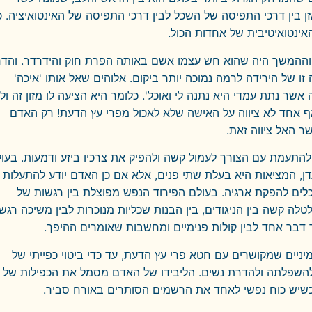
ן בין דרכי התפיסה של השכל לבין דרכי התפיסה של האינטואיציה. כ
ינטואיטיבית של אחדות הכול.
וההמשך היה שהוא חש עצמו אשם באותה הפרת חוק והידרדר. והדר
של הירידה לרמה נמוכה יותר ביקום. אלוהים שאל אותו 'איכה'
ר נתת עמדי היא נתנה לי ואוכל'. כלומר היא הציעה לו מזון זה ולכ
אף אחד לא ציווה על האישה שלא לאכול מפרי עץ הדעת! רק האדם
ר האל ציווה זאת.
להתעמת עם הצורך לעמול קשה ולהפיק את צרכיו ביזע ודמעות. בעו
, המציאות היא בעלת שתי פנים, אלא אם כן האדם יודע להתעלות
לים להפקת ארגיה. בעולם הפירוד הנפש מפוצלת בין רגשות של
לה קשה בין הניגודים, בין הבנות שכליות מנוכרות לבין משיכה רגש
דבר אחד לבין קולות פנימיים ומחשבות שאומרים ההיפך.
יניים שמקושרים עם חטא פרי עץ הדעת, עד כדי ביטוי כפייתי של
השפלתה ולהדרת נשים. הליבידו של האדם מסמל את הכפילות של
 כשיש כוח נפשי לאחד את הרשמים הסותרים באורח סביר.