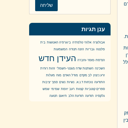
ם
ענן תגיות
.
אבולוציה
אלוהי טלפתיה
ביוגרפיה האנושות
בית
ות
פלנטה
גבריות
הזנה תנודה
המשמעות
ן
העידן חדש
הנדסת-מוסר-וחברה
לל
השכינה
השתנות שדה מגנטי-חשמלי
זהות רוחית
זרע ניצוץ
לב מקדם
מודל האדם
מוח
מעלות
התודעה
נוכחות ד.נ.א.
נשיות
נשים
סמך יציבות
ספרים קוטביות
קצוות
רעב יוזמת
שמימי
שמש
גלקסיה
תודעה
תודעת הלב
תיאום
תנועה
ק
ין