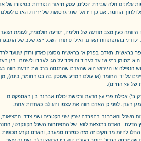
ת עליונים חלה שבירת הכלים, עסק תיאור הנפרדות בסיפורו של אד
פלו לתוך החומר. אם כן היו אלו שתי גרסאות של ירידת האדם לעולם
 היוותה כעין מצב תודעה של חלימה, תודעה חולמנית, לעומת הצעד
ילדותי בהתפתחות האדם, ואילו פיתוח השכל ייצג שלב של התבגרות
ספר בראשית. האדם בפרק א' בראשית מסומן כאדון ורודן שנועד לרד
וא מסומן כמי שנועד לעבוד והופקד על הגן לעבדו ולשמרו. בגן העד
ירוש הנפילה או הגירוש הוא שהאדם שהתנסה ברכישת הדעת חווה בג
נים על ידי החומר (או עולם המדע שעוסק בהיבט החומר, בינה), מן
 של עץ החיים).
 ב') אכילת פרי עץ הדעת ורכישת יכולת אבחנה בין האספקטים
גן העדן. לפני כן האדם חווה את עצמו והעולם כאחדות אחת.
ח השכל והאבחנה בהפרדה שבין שני הקטבים ושני צדדי המציאות,
 לעץ הדעת. האדם כתוצאת לוואי של התפתחות השכל הקונקרטי, התנת
חלו להיות מרוחקים זה מזה כמזרח ממערב, והאדם נקרע תכופות ב
ים שהמרחק הגדול ביותר בעולם הוא בין הראש והלב, שמונה עשר