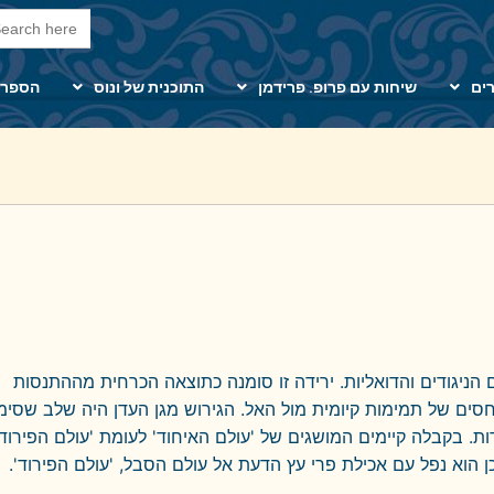
arch Button
Search
for:
ים
שיחות עם פרופ. פרידמן
התוכנית של ונוס
הספרי
ניגודים והדואליות. ירידה זו סומנה כתוצאה הכרחית מההתנסות
סים של תמימות קיומית מול האל. הגירוש מגן העדן היה שלב שסימ
 בקבלה קיימים המושגים של 'עולם האיחוד' לעומת 'עולם הפירוד.
ן הוא נפל עם אכילת פרי עץ הדעת אל עולם הסבל, 'עולם הפירוד'.