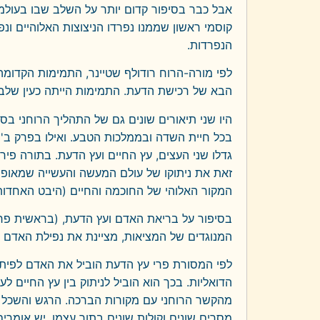
אבל כבר בסיפור קדום יותר על השלב שבו בעולמו
קוסמי ראשון שממנו נפרדו הניצוצות האלוהיים ונ
הנפרדות.
לפי מורה-הרוח רודולף שטיינר, התמימות הקדומה
הבא של רכישת הדעת. התמימות הייתה כעין שלב 
היו שני תיאורים שונים גם של התהליך הרוחני ב
בכל חיית השדה ובממלכות הטבע. ואילו בפרק ב' ה
גדלו שני העצים, עץ החיים ועץ הדעת. בתורה פ
זאת את ניתוקו של עולם המעשה והעשייה שמאופיי
המקור האלוהי של החוכמה והחיים (היבט האחדות
בסיפור על בריאת האדם ועץ הדעת, (בראשית פרק
המנוגדים של המציאות, מציינת את נפילת האדם מ
לפי המסורת פרי עץ הדעת הוביל את האדם לפיתו
הדואליות. בכך הוא הוביל לניתוק בין עץ החיים
מהקשר הרוחני עם מקורות הברכה. הרגש והשכל ה
מסרים שונים וקולות שונים בתוך עצמו. יש אומר