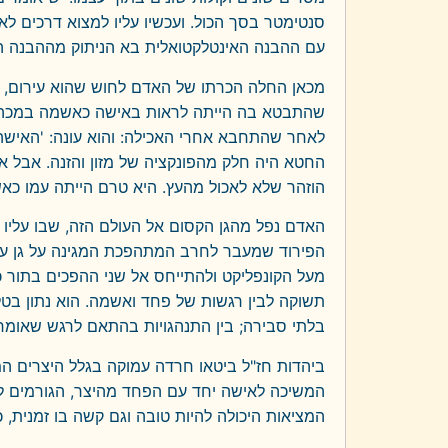
סנטימטר בסך הכול. ועכשיו עליו למצוא דרכים לאז
עם ההבנה האינטלקטואלית בא הניתוק מההבנה הא
מכאן החלה הכרתו של האדם לחוש שהוא עירום, 
שהתבטא בה הייתה לראות באישה כאשמה במכה זו 
לאחר שהתחבא אחרי האכילה: והוא עונה: 'האישה אש
החטא היה חלק מהפונקציה של מזון והזנה. אבל 
הוזהר שלא לאכול מהעץ. היא טרם הייתה עמו כאש
האדם נפל מהגן הקסום אל העולם הזה, שבו עליו 
הפירוד שמעבר לחרב המתהפכת המגינה על גן עדן
מעל הקונפליקט ולהתייחס אל שני ההפכים בתור כ
תשוקה לבין רגשות של פחד ואשמה. הוא נתון בטלט
בלתי סבירה; בין התנהגויות בהתאם לרגש שאומר 
ביהדות חז"ל ביטאו חרדה עמוקה בגלל היצרים המ
המשיכה לאישה יחד עם הפחד מהיצר, הגורמים ל
המציאות היכולה להיות טובה וגם קשה בו זמנית,