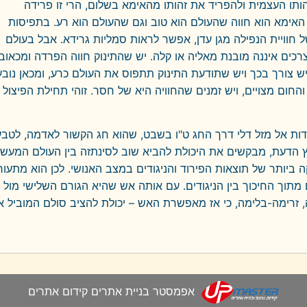
תו העצמית ולהפריד את זהותו מהאימא בשלום, הרי זו פרידה
 האימא הוא חווה שהעולם הוא טוב וגם שהעולם הוא רע. בתפיסות
 חוויית הנפילה מגן עדן, אפשר לראות סמליות גרידא. אבל בעולם
צרכים איננה מובנת מאליה או קלה. יש שהתינוק חווה הפרדה ומכאוב.
 צורך בכך ויש שתודעת התינוק תתפוס את העולם כרע, ומכאן נובע
החום מצויים, ויש זמנים שהחוויה היא של חסר. זוהי תחילת הפיצול
דות אל מזל דלי דרך החג ט"ו בשבט, שהוא חג הקשור לאדמה, לטבע
עץ הדעת, מבקשים את היכולת להביא שוב לסינתזה בין העולם המעשי
ביותר של תוצאות הפירוד והניגודים במצב האנושי. לכן הוא מתעור
תוך החיכוך בין הניגודים. עם אותה אש שהיא הגורם השלישי מול
, זרימה-בלימה, כי אז מאפשרת האש – יכולת להציב סולם המוביל א
אפמסטר בניית אתרים קידום אתרים