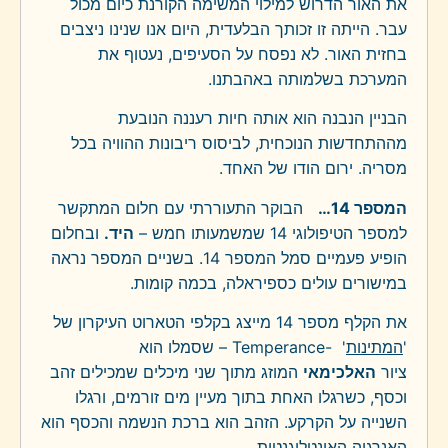
את האור הדרוש למילוי המשימה הקורנת כיום מכול
עבר. הייתה זו זכותך הבלעדית, היום אנו שנינו ניצבים
בחזית האור. לא נפסח על הסעיפים, נעטוף את
המערכת בשלמותה באהבתנו.
הבניין הנבנה הוא אותה חיות רעננה הנובעת
מההתחדשות הנוכחית, לביסוס ריבונות ההוויה בכל
מסריה. ירום הודו של האחד.
המספר 14…
הבוקר התעוררתי עם חלום המתקשר
למספר הטיפולוגי 14 שמשמעותו חמש –
היד.
ובחלום
הופיע פעמיים סמל המספר 14. בשניים המספר נראה
במישורים עולים כספיראלה, בכמה קומות.
את הקלף מספר 14 מייצג בקלפי הטארוט העיקרון של
'
המתינות
'
Temperance-
– שסמלו הוא
ציור
האלכימאי
המוזג מתוך שני מיכלים שמכילים זהב
וכסף, כשרגלו האחת בתוך מעיין מים זורמים, ורגלו
השנייה על הקרקע. הזהב הוא ברכת הנשמה והכסף הוא
האנרגיה האינטליגנטית.