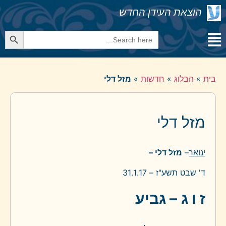
הוצאת העידן החדש
Search Button
Search
for:
בית
»
הבלוג
»
חדשות
»
מזל דלי
מזל דלי
ינואר
–
מזל דלי –
ד' שבט תשע"ז – 31.1.17
ז ו ג
– גביע