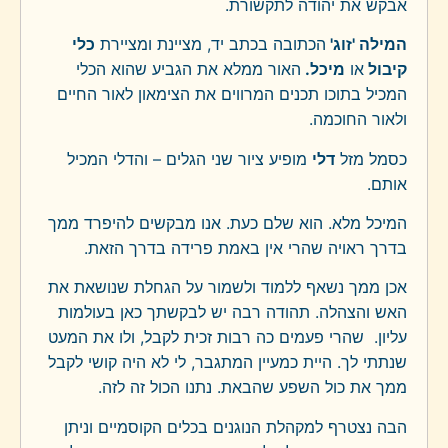
אבקש את יהודה לתקשורת.
המילה 'זוג'
הכתובה בכתב יד, מציינת ומציירת
כלי
קיבול
או
מיכל.
האור ממלא את הגביע שהוא הכלי
המכיל בתוכו תכנים המרווים את הצימאון לאור החיים
ולאור החוכמה.
כסמל מזל
דלי
מופיע ציור שני הגלים – והדלי המכיל
אותם.
המיכל מלא. הוא שלם כעת. אנו מבקשים להיפרד ממך
בדרך ראויה שהרי אין באמת פרידה בדרך הזאת.
אכן ממך נשאף ללמוד ולשמור על הגחלת שנושאת את
האש והצהלה. תהודה רבה יש לבקשתך כאן בעולמות
עליון. שהרי פעמים כה רבות זכית לקבל, ולו את המעט
שנתתי לך. היית כמעיין המתגבר, לי לא היה קושי לקבל
ממך את כול השפע שהבאת. נתנו הכול זה לזה.
הבה נצטרף למקהלת הנוגנים בכלים הקוסמיים וניתן