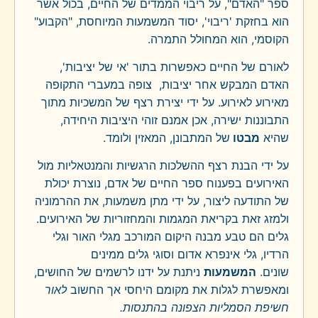
ספר "האדם", על ריבוי הממדים של החיים, בכול אשר
הוא בחזקת 'ריבוי', יסוד המשמעות המיוחסת, "הקבוע"
הקוסמי, הוא המחולל התמרה.
לאורם של החיים כאפשרות בתור 'אי של יציבות',
האדם המבקש אחר יציבות, צופה במעברי התקופה
מאירוע לאירוע. על ידי יצירת רצף של המשכיות מתוך
התבוננות ישירה, אכן אמנם זוהי היציבות היחידה,
שהיא
מבטו
של המתבונן, המאזין ולומד.
על ידי הבנת רצף ההשלכות הרגשיות והמנטאליות מול
האירועים בפענוח ספר החיים של אדם, נוצרת יכולת
של התודעה ליצור, על ידי מתן משמעות, את ההרמוניה
ולמזג זאת בקריאת המגמות והמחזוריות של האירועים.
גלים הם טבע מבנה היקום המורכב מגלי האור וגלי
הרדיו, גלי אינפרא אדום וסוגי גלים ממינים
שונים.
המשמעות
ניתנת על ידנו לרשמים של החושים,
ומאפשרת לגלות את מקומם היחסי אך החשוב
לאור
חשיפת הסמליות הצפונה בהתנסות.