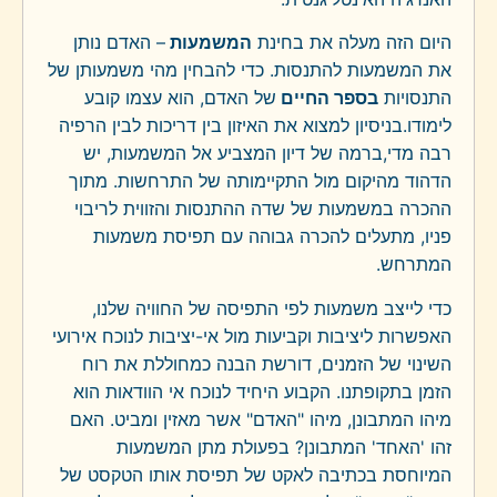
היום הזה מעלה את בחינת
המשמעות
– האדם נותן
את המשמעות להתנסות. כדי להבחין מהי משמעותן של
התנסויות
בספר החיים
של האדם, הוא עצמו קובע
לימודו.בניסיון למצוא את האיזון בין דריכות לבין הרפיה
רבה מדי,ברמה של דיון המצביע אל המשמעות, יש
הדהוד מהיקום מול התקיימותה של התרחשות. מתוך
ההכרה במשמעות של שדה ההתנסות והזווית לריבוי
פניו, מתעלים להכרה גבוהה עם תפיסת משמעות
המתרחש.
כדי לייצב משמעות לפי התפיסה של החוויה שלנו,
האפשרות ליציבות וקביעות מול אי-יציבות לנוכח אירועי
השינוי של הזמנים, דורשת הבנה כמחוללת את רוח
הזמן בתקופתנו. הקבוע היחיד לנוכח אי הוודאות הוא
מיהו המתבונן, מיהו "האדם" אשר מאזין ומביט. האם
זהו 'האחד' המתבונן? בפעולת מתן המשמעות
המיוחסת בכתיבה לאקט של תפיסת אותו הטקסט של