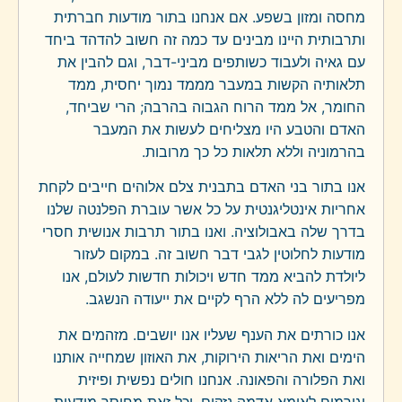
מחסה ומזון בשפע. אם אנחנו בתור מודעות חברתית
ותרבותית היינו מבינים עד כמה זה חשוב להדהד ביחד
עם גאיה ולעבוד כשותפים מביני-דבר, וגם להבין את
תלאותיה הקשות במעבר מממד נמוך יחסית, ממד
החומר, אל ממד הרוח הגבוה בהרבה; הרי שביחד,
האדם והטבע היו מצליחים לעשות את המעבר
בהרמוניה וללא תלאות כל כך מרובות.
אנו בתור בני האדם בתבנית צלם אלוהים חייבים לקחת
אחריות אינטליגנטית על כל אשר עוברת הפלנטה שלנו
בדרך שלה באבולוציה. ואנו בתור תרבות אנושית חסרי
מודעות לחלוטין לגבי דבר חשוב זה. במקום לעזור
ליולדת להביא ממד חדש ויכולות חדשות לעולם, אנו
מפריעים לה ללא הרף לקיים את ייעודה הנשגב.
אנו כורתים את הענף שעליו אנו יושבים. מזהמים את
הימים ואת הריאות הירוקות, את האוזון שמחייה אותנו
ואת הפלורה והפאונה. אנחנו חולים נפשית ופיזית
וגורמים לאימא אדמה נזקים. וכל זאת מחוסר מודעות