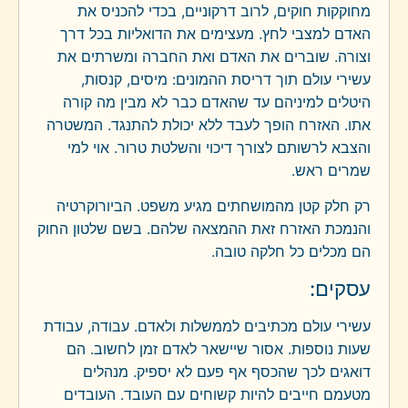
מחוקקות חוקים, לרוב דרקוניים, בכדי להכניס את
האדם למצבי לחץ. מעצימים את הדואליות בכל דרך
וצורה. שוברים את האדם ואת החברה ומשרתים את
עשירי עולם תוך דריסת ההמונים: מיסים, קנסות,
היטלים למיניהם עד שהאדם כבר לא מבין מה קורה
אתו. האזרח הופך לעבד ללא יכולת להתנגד. המשטרה
והצבא לרשותם לצורך דיכוי והשלטת טרור. אוי למי
שמרים ראש.
רק חלק קטן מהמושחתים מגיע משפט. הביורוקרטיה
והנמכת האזרח זאת ההמצאה שלהם. בשם שלטון החוק
הם מכלים כל חלקה טובה.
עסקים:
עשירי עולם מכתיבים לממשלות ולאדם. עבודה, עבודת
שעות נוספות. אסור שיישאר לאדם זמן לחשוב. הם
דואגים לכך שהכסף אף פעם לא יספיק. מנהלים
מטעמם חייבים להיות קשוחים עם העובד. העובדים