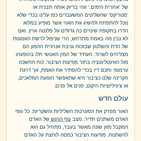
של 'אחרית הימים.' זוהי בדיוק אותה תבנית או
'מטריקס' שהשליטים המשעבדים כפו עלינו בכדי שלא
נוכל להתפתח ולהשיג את האור אשר מופיע במלוא
הדרו בתקופת שינויים כה גדולים על פלנטה ארץ. ואם
לא נבין מה באמת מתרחש, הרי שניפול לרשת האמונות
של הדת והשלטון שבזכות גניבת אנרגיית ההמון הם
מצליחים לשרוד. העתיד של המין האנושי תלו בהופעהו
מול האינטליגנציה בתור מודעות הציבור. כוח החשכה
ערמומי וחכם דיו בכדי להסתיר את האמת, אך דרגת
הקרינה שלנו כציבור היא שתאפשר הופעת המלאכים,
או ציוויליזציות היקום, פנים אל פנים.
עולם חדש
האור מפרק את המערכות השליליות והשקריות. כל גופי
האדם משתנים תדיר. מצב
גוף הרגש
של האדם
המקבל מזון שונה מאשר בעבר, מתחיל גם הוא
להשתנות. מודעות הציבור כמסה לוחצת על האדם