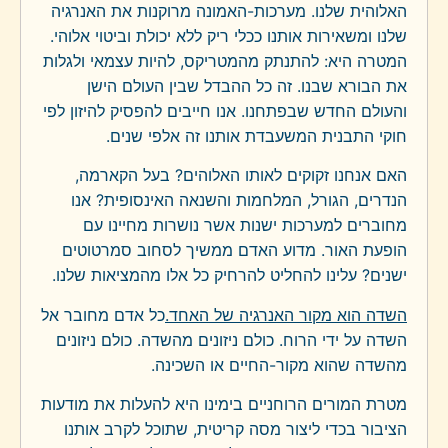
האלוהית שלנו. מערכות-האמונה מרוקנות את האנרגיה
שלנו ומשאירות אותנו ככלי ריק ללא יכולת וביטוי אלוהי.
המטרה היא: להתנתק מהמטריקס, להיות עצמאי ולגלות
את הבורא שבנו. זה כל ההבדל שבין העולם הישן
והעולם החדש שבפתחנו. אנו חייבים להפסיק להיזון לפי
חוקי התבנית המשעבדת אותנו זה אלפי שנים.
האם אנחנו זקוקים לאותו האלוהים? בעל הקארמה,
הנדרים, הגורל, המלחמות והשנאה האינסופית? אנו
מחוברים למערכות ישנות אשר נושרות מחיינו עם
הופעת האור. מדוע האדם ממשיך לסחוב סמרטוטים
ישנים? עלינו להחליט להרחיק כל אלו מהמציאות שלנו.
השדה הוא מקור האנרגיה של האחד.
כל אדם מחובר אל
השדה על ידי הרוח. כולם ניזונים מהשדה. כולם ניזונים
מהשדה שהוא מקור-החיים או השכינה.
מטרת המורים הרוחניים בימינו היא להעלות את מודעות
הציבור בכדי ליצור מסה קריטית, שתוכל לקרב אותנו