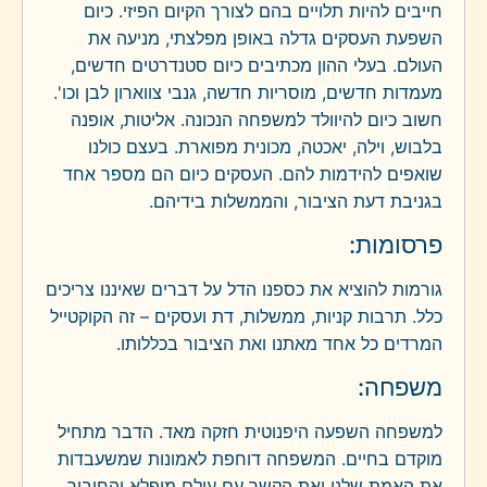
חייבים להיות תלויים בהם לצורך הקיום הפיזי. כיום
השפעת העסקים גדלה באופן מפלצתי, מניעה את
העולם. בעלי ההון מכתיבים כיום סטנדרטים חדשים,
מעמדות חדשים, מוסריות חדשה, גנבי צווארון לבן וכו'.
חשוב כיום להיוולד למשפחה הנכונה. אליטות, אופנה
בלבוש, וילה, יאכטה, מכונית מפוארת. בעצם כולנו
שואפים להידמות להם. העסקים כיום הם מספר אחד
בגניבת דעת הציבור, והממשלות בידיהם.
פרסומות:
גורמות להוציא את כספנו הדל על דברים שאיננו צריכים
כלל. תרבות קניות, ממשלות, דת ועסקים – זה הקוקטייל
המרדים כל אחד מאתנו ואת הציבור בכללותו.
משפחה:
למשפחה השפעה היפנוטית חזקה מאד. הדבר מתחיל
מוקדם בחיים. המשפחה דוחפת לאמונות שמשעבדות
את האמת שלנו ואת הקשר עם עולם מופלא והחיבור