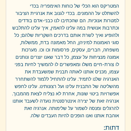
המטריקס הוא הכלי של כוחות האימפריה בכדי
להשתלט על ההמונים. בכדי לגנוב את אנרגיית הציבור
למטרות אנוכיות. הם שהכתיבו לנו כבני-אדם בודדים
וכתרבות אנושית במה עלינו להאמין, איך עלינו להתלבש
ולהופיע ואיך לשרת אותם בדרכים השקריות שלהם; כל
סוגי האמונות למיניהן, החל מאמונה בדת, ממשלות,
משפחה, חברים, עסקים, פרסומות וכו וכו. מערכות
אמונה מנציחות על עצמן, כל דבר שאנו יוצרים ונותנים
לו צורת-חיים משלו ומאפשרים לו להמשיך לחיות בפני
עצמו, מכניס אותנו לאותה תבנית שמשעבדת את
האנרגיה שלנו לתמיד. עלינו להתחיל ללמוד להשתחרר
מהשליטה של התבנית עלינו ועל רצונותינו. עלינו לחפש
אפשרויות ביטוי שונות, אחרת לא נצליח לצאת מהמבוך.
אנרגיה זאת של יצירה אינטרסנטית נועדה לשעבד אותנו
להרגלים ומנסה לשמור על שלימותה. אנרגיה זאת
אוהבת אותנו ואנו הופכים להיות העבדים שלה.
דתות: