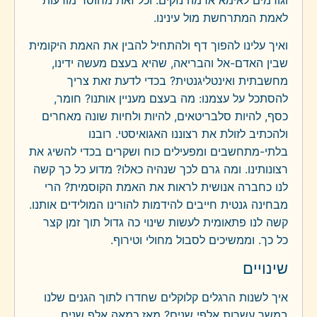
לאמת המתרחשת מול עינינו.
ואיך עלינו להפוך דף ולהתחיל להבין את האמת היקומית
שבין האדם-אל והבריאה, שהיא בעצם מעשה ידינו,
מחשבתית ואינטליגנטית? בכדי לדעת זאת צריך
להסתכל על עצמנו: מה בעצם מעניין אותנו? חומר,
כסף, להיות סלבריטאים, להיות ולחיות שונה מאחרים
ולהכתיב לזולת את רצוננו האגואיסטי. רובנו
בלתי-מתחשבים ומפעילים כוח ושקרים בכדי להשיג את
רצונותינו. ומה גרם לכך שנהיה כאלו? מדוע כל כך קשה
לנו כחברה אנושית לראות את האמת הקוסמית? הרי
מבחינה גנטית חייבים להידמות להורינו המולידים אותנו.
קשה לנו פתאומית לעשות שינוי כה גדול תוך זמן קצר
כל כך. וממשיכים לסבול מחולי וטירוף.
שינויים
איך לשנות הרגלים קלוקלים שחדרו לתוך הגנים שלנו
במשך עשרות אלפי שנים? מאז כמאה אלף שנים