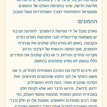
מודעות חדשה, שינוי בתפיסת העולם של ההמונים
ופוטנציאל התפתחותי לצורך השתחררות מעול המבוך.
ההמונים:
האדם מובל על ידי מודעות ה'המונים'. לתודעת הציבור
יש משמעות קרדינאלית לגבי התנהגות האדם כפרט
וכקבוצה. באופן לא-מודע כולנו קולטים את אנרגיית
ההמונים, ואם המסה הרגשית של הציבור הרחב
מקרינה פחדים וחרדות, כי אז כולנו קולטים את התדרים
הללו ובאופן לא-מודע מתנהגים בהתאם.
לא חייבים לדעת את הסיבה האמיתית לפחדים, כי אנו
פשוט ניסחף אל תוך התוהו שההמונים מרגישים. זאת
הסיבה שהנביא אומר:
בעת ההיא המשכילים
יידומו
(דניאל). פירוש הדבר הוא שלא לקחת חלק
באנרגיית ההמון המפחד מהמוות ומסוף העולם, כפי
שכה רבים מאמינים וחוששים. אמונות אלו הן חלק נכבד
מרצון המערכת להוביל אותנו כעדר בתקופה נאורה זו