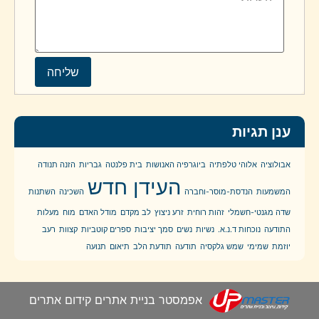
ענן תגיות
אבולוציה
אלוהי טלפתיה
ביוגרפיה האנושות
בית פלנטה
גבריות
הזנה תנודה
העידן חדש
המשמעות
הנדסת-מוסר-וחברה
השכינה
השתנות
שדה מגנטי-חשמלי
זהות רוחית
זרע ניצוץ
לב מקדם
מודל האדם
מוח
מעלות
התודעה
נוכחות ד.נ.א.
נשיות
נשים
סמך יציבות
ספרים קוטביות
קצוות
רעב
יוזמת
שמימי
שמש גלקסיה
תודעה
תודעת הלב
תיאום
תנועה
אפמסטר בניית אתרים קידום אתרים