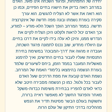
יחידה של התפתחות, ופרגוד השכחה אינו פועל. האדם
במרחב רואה בדיוק את הישגיו בחיים הפיזיים, וכמו כן
הוא רואה את אשר לא הצליח להגשים. הוא עורך
סקירה בעזרת נשמתו ובונה מפה חדשה של אינקרנציה
חדשה. בממד המרחב הופך השכל הלא-מודע – למודע,
וכך האדם יכול לראות ולקלוט היכן הצליח לקיים את
הנדרש ממנו, והיכן לא עלה בידו לקיים את דרכו בחיים.
עם היוולדו מחדש, שוב נכנס לתמונה פרגוד השכחה,
ועובדה זו מהווה את 'דרך-המבוכה' במשימת בחירת
התנסויות שעליו לעבור בחיים החדשים; ואיך להימנע
מאשליות המעבר בממד הזמן, ביחס לשיעורים שלמד
בעזרת הנשמה בהימצאו בלימודי האמת של המרחב.
נשמת האדם קובעת את מפת הדרכים שעל האדם
לעבור בכל גלגול. כמו כן הנשמה מסבירה היטב שלא
כדאי לאדם להפריז בבחירת משימות כבדות-משקל
מאחר והפרגוד החשוך לא מאפשר ראייה ברורה,
ותשוקות בעולם הבשר מסיטות תדיר את הנפש
מההליכה בדרכי התיקון של עולם הרוח.