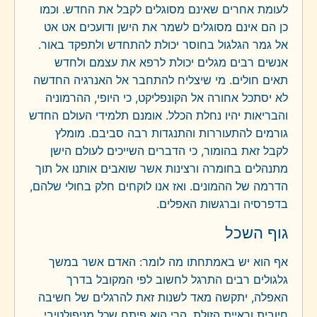
לעומת אחרים שאינם מסוגלים לקבל את החדש. וכמו
כן הם אינם מסוגלים לשמר את הישן ודועכים אט אט
אל גמר הגלגול בחוסר יכולת להתחדש ולתפקד באור.
אנשים רבים מגלים יכולת לרפא את עצמם ולחדש
תאים חולים. מי שיצליח להתחבר אל האנרגיה החדשה
לא יסתכל אחורה אל הקונפליקט, כי היופי, ההרמוניה
והבריאות יהיו נחלת הכלל. אומנם תלמידי העולם החדש
גורמים להתעוררות והתנגדות רבה סביבם. מומלץ
לקבל זאת בהומור, כי הדברים השייכים לעולם הישן
מתנהלים בחומרה ורצינות אשר שואבים אותנו אל תוך
הדרמה של ההמונים. ואז אנו לוקחים חלק בחולי שלהם,
בדפרסיה וברגשות האפלים.
גוף השכל
אף הוא יש באמתחתו מה לומר: האדם אשר במשך
גלגולים רבים התרגל לחשוב לפי המקובל בדרך
האפלה, יתקשה מאד לשנות זאת להרגלים של חשיבה
חיובית וראיית הזולת. הרי הוא פיתח שכל מניפולטיבי