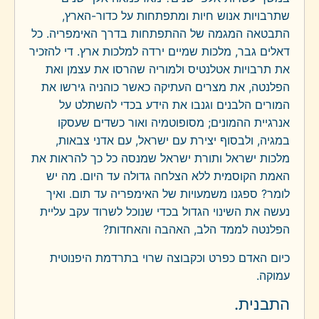
שתרבויות אנוש חיות ומתפתחות על כדור-הארץ,
התבטאה המגמה של ההתפתחות בדרך האימפריה. כל
דאלים גבר, מלכות שמיים ירדה למלכות ארץ. די להזכיר
את תרבויות אטלנטיס ולמוריה שהרסו את עצמן ואת
הפלנטה, את מצרים העתיקה כאשר כוהניה גירשו את
המורים הלבנים וגנבו את הידע בכדי להשתלט על
אנרגיית ההמונים; מסופוטמיה ואור כשדים שעסקו
במגיה, ולבסוף יצירת עם ישראל, עם אדני צבאות,
מלכות ישראל ותורת ישראל שמנסה כל כך להראות את
האמת הקוסמית ללא הצלחה גדולה עד היום. מה יש
לומר? ספגנו משמעויות של האימפריה עד תום. ואיך
נעשה את השינוי הגדול בכדי שנוכל לשרוד עקב עליית
הפלנטה לממד הלב, האהבה והאחדות?
כיום האדם כפרט וכקבוצה שרוי בתרדמת היפנוטית
עמוקה.
התבנית.