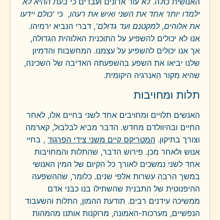
האנושית כולה. לא עוד אדונים ועבדים כי
בעת ההיא לא
ילמדו יותר אחד את השני ואיש את רעהו
, כי
'כולם יידעו
את אלוהים, למקטנם ועד גדולם',
דברי הנביא ירמיהו.
אנו לא יכולים להשפיע על התוכנית האלוהית הגדולה,
אך אנו יכולים להשפיע על עצמנו. המחשבות והדמיון
שלנו יביאו את השפע בהשפעתה האדיבה של השכינה,
שהיא מקור האנרגיה היקומית.
תלות ומחויבות
האנשים תלויים ומחויבים אחד לשני בחיים אלו, לאחר
החיים ובהיוולדם מחדש. הדבר מביא לבלבול, קארמה
וצורך בתיקון.
המטריקס קיים משני צידי הפרגוד
, בחיי
אנוש ולאחר מכן. פירוש הדבר, שהתלות והמחויבות
אחד לשני נמשכים לאורך כל הקיום של המין האנושי
במשך הרבה עשרות אלפי שנים. כלומר, שההשפעה
ההיפנוטית של התבנית שהשתילו בנו כבני אדם
ממשיכה עידנים רבים. תודעת ההמון, התלות והשעבוד
הנפשיים, מערכות-האמונה, מרוקנות אותנו מהמהות