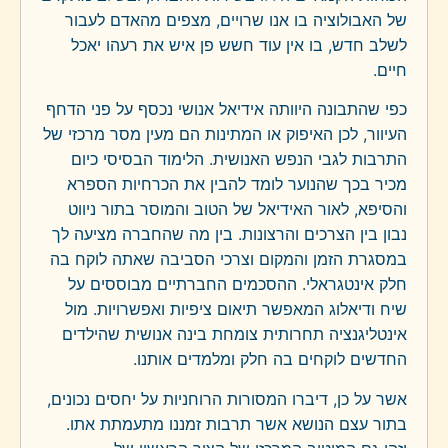
של האבולוציה בו אנו שרויים, מצפים מהאדם לעבור
לשלב חדש, בו אין עוד חשש פן איש את רעהו יאכל
חיים.
כפי שהתבונה היוותה אידיאל אנושי נכסף על פני הדחף
העיוור, לכן האיפוק או המתינות הם מעין מסר מרכזי של
התרבות לגבי הנפש האנושית. הלימוד הבסיסי כיום
מכיר בכך שהנוער לומד להבין את הכרחיות הספרא
והסיפא, לאור האידיאל של הטוב והמוסר בתור ניווט
נבון בין הצרכים והרצונות. בין מה שהחברה מציעה לך
במסגרת הזמן והמקום וצרכי הסביבה שאתה לוקח בה
חלק אינטגראלי. ההסכמים החברתיים מבוססים על
שיח ודיאלוג המאפשר תיאום ציפיות ואפשרויות. מול
אינטליגנציה תחרותית צומחת בינה אנושית שהילדים
החדשים לוקחים בה חלק ומלמדים אותנו.
אשר על כן, דיברו המסורות הרוחניות על יחסים נכונים,
בתור עצם הנושא אשר תרבות זמננו מתעמתת אתו.