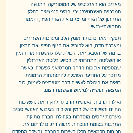
מאדים הוא הארכיטיפ של המוטוריקה והתנועה,
המרכזים האינסטינקטיבי והמיני הנמצאים בחלק
התחתון של הגוף ומייצגים את הגוף הפיזי, והממד
התחושתי-רגשי.
תפקיד מאדים בתור אומץ הלב ומערכות השרירים
ומערכת הדם, הוא להוביל את הגוף הפיזי ואת הרצון.
ברמה של הטבע, זאת היכולת שלו להשגת המזון והמין
או השליטה והתחרותיות: בסיוע בלוטת האדרנלין
שמספקת את כוח הדחף המרסיאני לפעולה. כאשר
מדובר על התודעה הפועלת להתפתחות הרמונית,
רואים את היכולת לעשייה דרך מוטיבציה ליזמות, כוח
המצאה ותושייה למימוש והגשמת רצונו.
ואילו התרבות האנושית הרבתה לחקור את נושא כוח
החיים ותפקידם של המין והליבידו בגיבוש האנושי סביב
מערכות יחסים מוסדרות בקהילה וחברה מתוקת.
התרבות בצומת הנוכחית מתווה דרכים לרתום את
הכוחות הקמאיים הללו בשירות החברה; ובשלב מתקדם