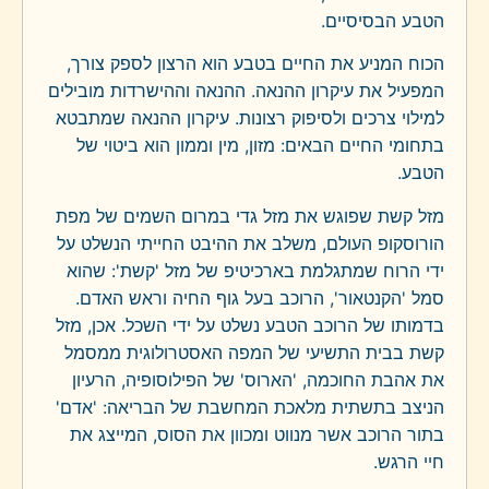
הטבע הבסיסיים.
הכוח המניע את החיים בטבע הוא הרצון לספק צורך,
המפעיל את עיקרון ההנאה. ההנאה וההישרדות מובילים
למילוי צרכים ולסיפוק רצונות. עיקרון ההנאה שמתבטא
בתחומי החיים הבאים: מזון, מין וממון הוא ביטוי של
הטבע.
מזל קשת שפוגש את מזל גדי במרום השמים של מפת
הורוסקופ העולם, משלב את ההיבט החייתי הנשלט על
ידי הרוח שמתגלמת בארכיטיפ של מזל 'קשת': שהוא
סמל 'הקנטאור', הרוכב בעל גוף החיה וראש האדם.
בדמותו של הרוכב הטבע נשלט על ידי השכל. אכן, מזל
קשת בבית התשיעי של המפה האסטרולוגית ממסמל
את אהבת החוכמה, 'הארוס' של הפילוסופיה, הרעיון
הניצב בתשתית מלאכת המחשבת של הבריאה: 'אדם'
בתור הרוכב אשר מנווט ומכוון את הסוס, המייצג את
חיי הרגש.