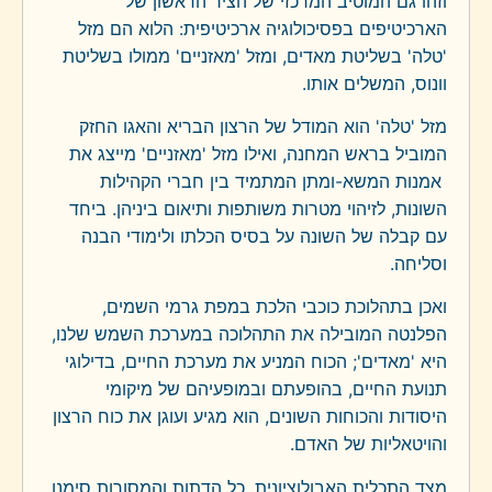
וזהו גם המוטיב המרכזי של הציר הראשון של
הארכיטיפים בפסיכולוגיה ארכיטיפית: הלוא הם מזל
'טלה' בשליטת מאדים, ומזל 'מאזניים' ממולו בשליטת
וונוס, המשלים אותו.
מזל 'טלה' הוא המודל של הרצון הבריא והאגו החזק
המוביל בראש המחנה, ואילו מזל 'מאזניים' מייצג את
אמנות המשא-ומתן המתמיד בין חברי הקהילות
השונות, לזיהוי מטרות משותפות ותיאום ביניהן. ביחד
עם קבלה של השונה על בסיס הכלתו ולימודי הבנה
וסליחה.
ואכן בתהלוכת כוכבי הלכת במפת גרמי השמים,
הפלנטה המובילה את התהלוכה במערכת השמש שלנו,
היא 'מאדים'; הכוח המניע את מערכת החיים, בדילוגי
תנועת החיים, בהופעתם ובמופעיהם של מיקומי
היסודות והכוחות השונים, הוא מגיע ועוגן את כוח הרצון
והויטאליות של האדם.
מצד התכלית האבולוציונית, כל הדתות והמסורות סימנו