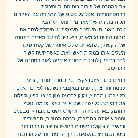
את המטרה של פיתוח כוח החיות והיכולת
ההתפתחותית, אבל על בסיס של הרמוניה עם האחרים
מכוח בת זוגו של 'מאדים', 'וונוס', על הציר
טלה-מאזניים. השליטה העצמית או היכולת לנתב את
כוחות החיים הקמאיים, היא היכולת של מאדים בתחנה
של ה'קשת', כשמאדים שליט אזוטרי של קשת שגם
משלים אותו במזלות האש. זאת, כאשר קשת קשור
לבחירת כיוון לתכלית הכוונת אנרגיה לאור המטרה של
התודעה.
החיים בתור אינטראקציה בין כוחות ויסודות, זרימה
פנימה והחוצה, נתונים במקצבי הנשימה לפיהם האדם
תלוי במזון מבחוץ, וזקוק להכניס מזון לגופו ולפיו, ולפלוט
את המיותר. כל יצור נושם אוויר באפו פנימה ונושף
החוצה, באותה מידה הוא קולט רשמים מבחוץ ומבפנים
ומטביע אותם בסביבתו, ברמה מנטלית, תחושתית
ורגשית הוא קולט רשמים בחושיו ומייצר תובנות תוך
ביטוי הבנותיו; בהשפעת דחף התפתחותי של הרחבת