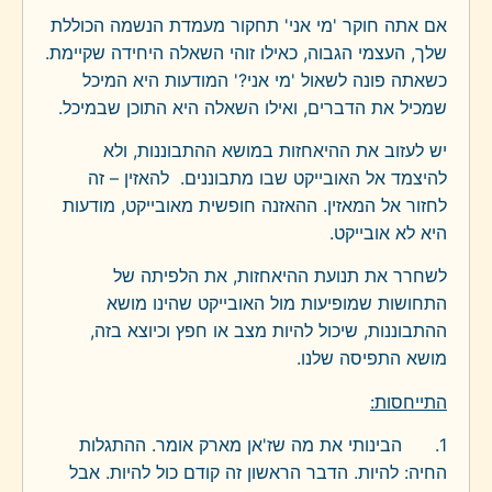
אם אתה חוקר 'מי אני' תחקור מעמדת הנשמה הכוללת
שלך, העצמי הגבוה, כאילו זוהי השאלה היחידה שקיימת.
כשאתה פונה לשאול 'מי אני?' המודעות היא המיכל
שמכיל את הדברים, ואילו השאלה היא התוכן שבמיכל.
יש לעזוב את ההיאחזות במושא ההתבוננות, ולא
להיצמד אל האובייקט שבו מתבוננים. להאזין – זה
לחזור אל המאזין. ההאזנה חופשית מאובייקט, מודעות
היא לא אובייקט.
לשחרר את תנועת ההיאחזות, את הלפיתה של
התחושות שמופיעות מול האובייקט שהינו מושא
ההתבוננות, שיכול להיות מצב או חפץ וכיוצא בזה,
מושא התפיסה שלנו.
התייחסות:
1. הבינותי את מה שז'אן מארק אומר. ההתגלות
החיה: להיות. הדבר הראשון זה קודם כול להיות. אבל