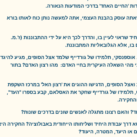
ת 'החיים האחד' בדרכי המודעות הנאורה.
שאתה עוסק בהבנת העצמי, אתה למעשה נותן כוח לאותו בורא
 שראוי לעיין בו, והדרך לכך היא על ידי ההתבוננות (ז'.מ.
 בו, אלא הגלובאליות המתבוננת.
אוספנסקי, תלמידו של גורדייף שלמד אצל הסופים, מגיע להיגד
י מהי השאלה העיקרית בחיי האדם: מהו רצון האדם? בתור
 ואצל הסופים, הדגישו ההוגים את 'רצון האל' במרכז השקפת
, תלמידו של גורדייף שחקר את האסלאם, קבע בספרו "העד",
החקירה.
ד? והאם רצונו מתגלה לאנשים שונים בדרכים שונות?
 דרך עבודת היחיד ושליחותו הייחודית באבולוציה? החקירה היא
ם או היעד, המטרה, היעוד?