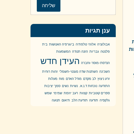
ענן תגיות
אבולוציה
אלוהי טלפתיה
ביוגרפיה האנושות
בית
ות
פלנטה
גבריות
הזנה תנודה
המשמעות
העידן חדש
הנדסת-מוסר-וחברה
השכינה
השתנות שדה מגנטי-חשמלי
זהות רוחית
זרע ניצוץ
לב מקדם
מודל האדם
מוח
מעלות
התודעה
נוכחות ד.נ.א.
נשיות
נשים
סמך יציבות
ספרים קוטביות
קצוות
רעב יוזמת
שמימי
שמש
גלקסיה
תודעה
תודעת הלב
תיאום
תנועה