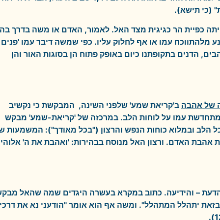
" (כי תישא).
תה כפיית הר כגיגית מצד האל. לאמור, האדם או משה בדרך בה
נע מלהתווכח עמו או אף לחלוק עליו. כפי שמשה דיבר עמו 'פנים
ים, הדנים בתקופתנו כיום באופק פתוח הן בסוגות האור והן
 של אהבה
ב'קריאת שמע' שלפני השינה, המבקשת כי נקשיב
 המתחדשת עמו על לוחות הלב. במרכזה של 'קריאת-שמע' מבקש
ל הלב ובמלוא כוחות הנפש והרצון ("בכל מאודך"): המשמעות ש
ת אהבת האדם. ורצון האל מנוסח בבהירות: 'ואהבת את ה' אלוהי
הדעת – והידיעה. כתוב במקרא בעשרה היגדים שמה שהאל מבק
כי בזאת יתהלל המתהלל". ומשה אף הוא אומר "הודעני נא את דרכי