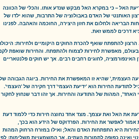
דיעת האל – כי במקרא האל מבקש שנדע אותו. והכלי של הכוונה
הרצון האותנטי של האדם באבולוציה של התרבות, שהוא ילדו של
ת הבריאה ולחלום את חזון היצירה, החוכמה והאהבה. לפנינו
יא דרכים לממש זאת.
 הרצון להתפתח שואף להכרת החוקים היקומיים ולחירות: היכולת
בעולם, מאפשרת לחירות לצמוח ולהתפתח. והחירות שואפת לקנ
ן האינפורמציה, לחוגים רחבים רבים. אך יש חוקים פלנטאריים
יעה העצמית,' שהיא זו המאפשרת את החירות. ביוגה הגבוהה של
יל לתודעת החירות הוא 'ידיעת העצמי' דרך חקירה של 'העצמי'.
 האחד', המהות של התודעה והחירות. אך זהו דבר שנחוץ לחקור
דעת את האל ואת עצמך. מצד אחד נחוצה חירות כדי ללמוד דעת
 אמור לאפשר את החירות. הפרדוקס של הידע הוא בכך,
חירות היא התפתחות האדם והאל; ואילו במזרח הרחוק המהות
י ואינה כפופה לתמורות העתים. אך המשמעויות משלימות: לפי