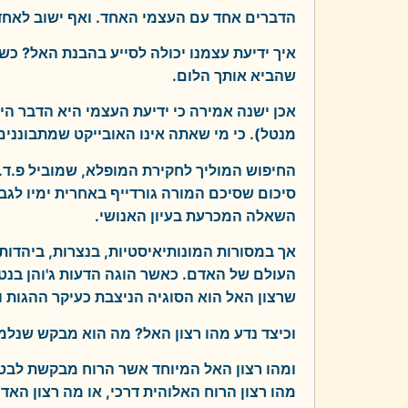
הדברים אחד עם העצמי האחד. ואף ישוב לאחדו
איך ידיעת עצמנו יכולה לסייע בהבנת האל? כ
שהביא אותך הלום.
אכן ישנה אמירה כי ידיעת העצמי היא הדבר היחיד
מנטל). כי מי שאתה אינו האובייקט שמתבוננים
החיפוש המוליך לחקירת המופלא, שמוביל פ.ד. 
סיכום שסיכם המורה גורדייף באחרית ימיו לגב
השאלה המכרעת בעיון האנושי.
אך במסורות המונותיאיסטיות, בנצרות, ביהדות
העולם של האדם. כאשר הוגה הדעות ג'והן בנט
שרצון האל הוא הסוגיה הניצבת כעיקר ההגות ו
וכיצד נדע מהו רצון האל? מה הוא מבקש שנלמ
ומהו רצון האל המיוחד אשר הרוח מבקשת לבטא
מהו רצון הרוח האלוהית דרכי, או מה רצון האד