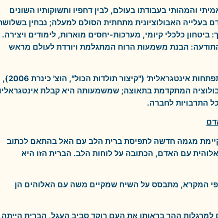
מיתי והמהותי בעבודתו בעולם, לבין דחפיו ותשוקותיו השונים
ם בעלייה האבולוציונית מתחתית הסולם למעלה; נבחין בשלושת
 ביטחון כלכלי קיומי, מערכות-יחסים מוארות, לימודים ויצירה.
התודעה: הבנת משמעות הרוח המתגלמת ויורדת לעולם מראש
לפי קן וילבר, הפילוסוף שהטביע את המונח 'התפתחות אינטגראלית' ("קיצור תולדות הכול", הוצ' כינרת 2006),
האבולוציה המתקדמת בתאוצה; שמשמעותה היא קבלת אינטגראליו
ל התרבויות לחברה.
דם
ם קיימת מגמה חדשה לתפיסת ברית הלב עם האל בהתאם לכתוב
 הברית האלוהית עם האדם, הכתובה על לוחות הלב. הברית הזו היא
י המקרא, מתבסס על השיח שמקיים משה עם האלוהים הן
מרגלות ההר בראותו את העם רוקד סביב העגל, הברית הייתה