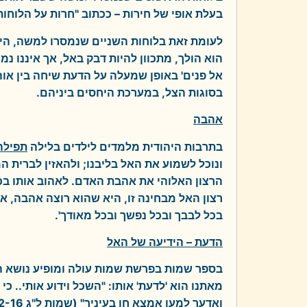
בעלת אופי של חירות – ככתוב "חרות על הלוחות
לעומת זאת בלוחות השניים שנמסרו למשה, היי
הוא הולך, מתכוון להיות דבק באל, אך איננו נמ
אל פנים' באופן שמעלה על הדעת שיחה בין אוהב
בסוגות הצל, במערכת היחסים ביניהם.
אהבה
בתרבות היהודית מלמדים לילדים בלילה
תפילה
ונוכל לשמוע את האל בליבנו; ולהאזין לברית
הרצון האלוהי את אהבת האדם. לאהוב אותו בכ
רצון האל מבחינה זו, היא שהוא רוצה אהבה, א
בכל לבבך ובכל נפשך ובכל מאודך'.
הדעת – הידיעה של האל
בספר שמות בפרשת שמות עולה ומופיע נושא 
מאתנו הוא 'לדעת' אותו: "השכל וידוע אותי.. 
ואדעך למען אמצא חן בעיניך" (שמות ל"ג 12-16).