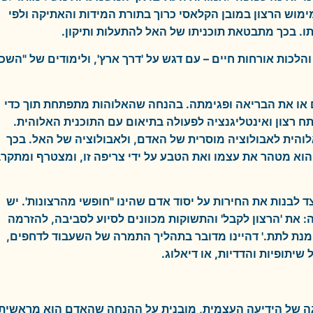
מוש הרצון במובן הקלאסי כרוך בתורת המידות והאתיקה ולפי
תו. בכך מתבטאת תוכניתו של האל להתעלות ותיקון.
לכות אורחות חיים – עם דגש על 'דרך ארץ', ולימודים של "השכ
 או את הבריאה ופגימתה. בהנחה שהאלוהות מתפתחת תוך כדי
ח רצון ואינטליגנציה לפעולה בתיאום עם התוכנית האלוהית.
הית לאבולוציה מוסרית של האדם, ולאבולוציה של האל. בכך
הוא מטהר את עצמו ואת הטבע על ידי צריפה זו, ומצטרף ומתקר
ד לבנות את החירות על יסוד אדם שהינו "חופשי מהרצונות'. יש
 את 'הרצון לקבל' והתשוקות מכוונים לסיוע לסביבה, להזרמה
 מנת לתת.' דהיינו מדובר בתהליך התמרה של השעבוד לדחפים,
שיתופיות והדדיות, או דיאלוג.
גה של הידיעה העצמית, מובנית על ההנחה שהאדם הוא מראשית