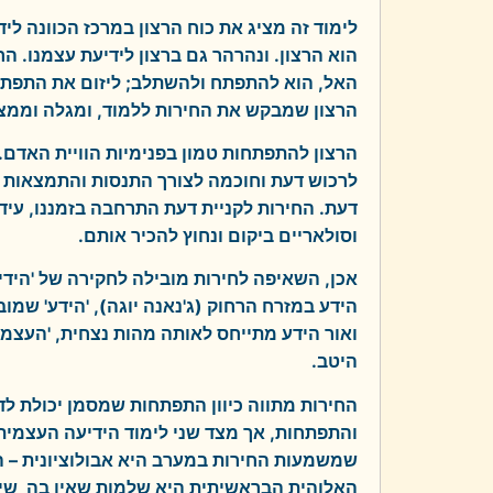
לימוד זה מציג את כוח הרצון במרכז הכוונה לי
הוא הרצון. ונהרהר גם ברצון לידיעת עצמנו. 
האל, הוא להתפתח ולהשתלב; ליזום את התפתחו
הרצון שמבקש את החירות ללמוד, ומגלה וממצ
הרצון להתפתחות טמון בפנימיות הוויית האדם.
לרכוש דעת וחוכמה לצורך התנסות והתמצאות 
דעת. החירות לקניית דעת התרחבה בזמננו, עיד
וסולאריים ביקום ונחוץ להכיר אותם.
אכן, השאיפה לחירות מובילה לחקירה של 'היד
הידע במזרח הרחוק (ג'נאנה יוגה), 'הידע' שמוב
ואור הידע מתייחס לאותה מהות נצחית, 'העצמי
היטב.
החירות מתווה כיוון התפתחות שמסמן יכולת ל
והתפתחות, אך מצד שני לימוד הידיעה העצמית
שמשמעות החירות במערב היא אבולוציונית – ה
האלוהית הבראשיתית היא שלמות שאין בה שינו