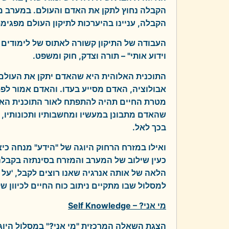
הקבלה נחוץ לתקן את האדם והעולם. במערב מי
הקבלה, עניינו בהיערכות לתיקון העולם מפגימ
העבודה של התיקון קשורה לאתוס של לימודים וה
וידוע אותי" – תורה וצדק, חוק ומשפט.
התוכנית האלוהית היא שהאדם יתקן את העולם
אבולוציה, האדם מסייע בעדו. והאדם אמור לפת
מטרת החיים תהיה להתפתח לאור התוכנית האלו
שהאדם מתבונן במעשיו ומחשבותיו ותכונותיו, 
בכך לאל.
ואילו במזרח הרחוק היוגה של "הידע" מנחה כיצ
כעין שילוב של המערב והמזרח בסינתזה בקבלה:
הלאה של אותה אנרגיה שאנו רוצים לקבל, 'על
למסלול שבו מתקיים ניתוב כוח החיים לכיוון של 
מי אני? –
Self Knowledge
הצגת השאלה המרכזית "מי אני?" במסלול היו