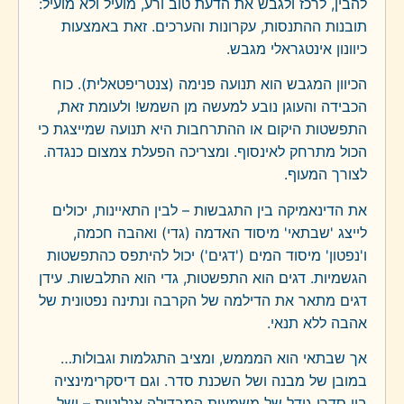
להבין, לרכז ולגבש את הדעת טוב ורע, מועיל ולא מועיל:
תובנות ההתנסות, עקרונות והערכים. זאת באמצעות
כיוונון אינטגראלי מגבש.
הכיוון המגבש הוא תנועה פנימה (צנטריפטאלית). כוח
הכבידה והעוגן נובע למעשה מן השמש! ולעומת זאת,
התפשטות היקום או ההתרחבות היא תנועה שמייצגת כי
הכול מתרחק לאינסוף. ומצריכה הפעלת צמצום כנגדה.
לצורך המעוף.
את הדינאמיקה בין התגבשות – לבין התאיינות, יכולים
לייצג 'שבתאי' מיסוד האדמה (גדי) ואהבה חכמה,
ו'נפטון' מיסוד המים ('דגים') יכול להיתפס כהתפשטות
הגשמיות. דגים הוא התפשטות, גדי הוא התלבשות. עידן
דגים מתאר את הדילמה של הקרבה ונתינה נפטונית של
אהבה ללא תנאי.
אך שבתאי הוא המממש, ומציב התגלמות וגבולות…
במובן של מבנה ושל השכנת סדר. וגם דיסקרימינציה
בין סדרי גודל של משמעות המבדילה אנליטית – ושל