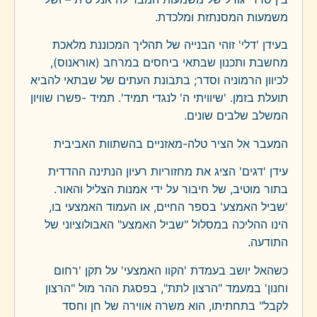
משמעות המסנתזת ומלכדת.
בעידן 'דלי' זוהי הבנייה של תהליך המכוננת מלאכת
מחשבת ותכנון שבתאי ביחסים במרחב (אוראנוס),
לכיוון הרמוניה וסדר; בתבונת העתים של שבתאי להביא
תועלת בזמן. 'שיוויתי ה' לנגדי תמיד'. תמיד -פשרו שוויון
המשלב שלבים שונים.
המעבר אל הציר טלה-מאזניים בהשתוות האביבית
עידן 'דגים' הציג את מחזוריות רעיון הנתינה ההדדית
בתור מוטיב, של חיבור על ידי אמנות הצליל והאור.
'שביל האמצע' בספר החיים, או העמוד האמצעי בו,
הינו ההליכה במסלול "שביל האמצע" האבולוציוני של
התודעה.
כשהאל יושב בעמדת 'הקוו האמצעי' על תקן 'רחום
וחנון' במעמד "הרצון לתת", בפסגת ההר מול "הרצון
לקבל" בתחתיתו, הוא משרה אווירה של חן וחסד