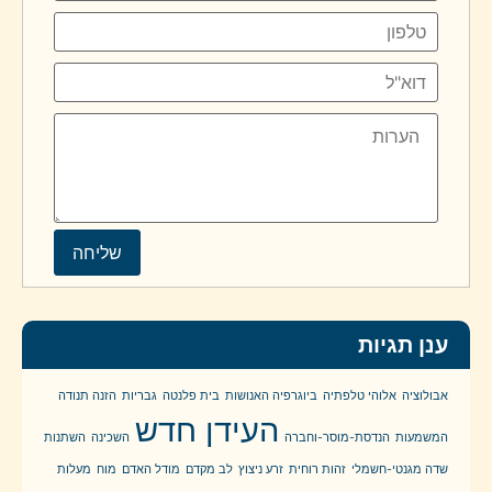
ענן תגיות
אבולוציה
אלוהי טלפתיה
ביוגרפיה האנושות
בית פלנטה
גבריות
הזנה תנודה
העידן חדש
המשמעות
הנדסת-מוסר-וחברה
השכינה
השתנות
שדה מגנטי-חשמלי
זהות רוחית
זרע ניצוץ
לב מקדם
מודל האדם
מוח
מעלות