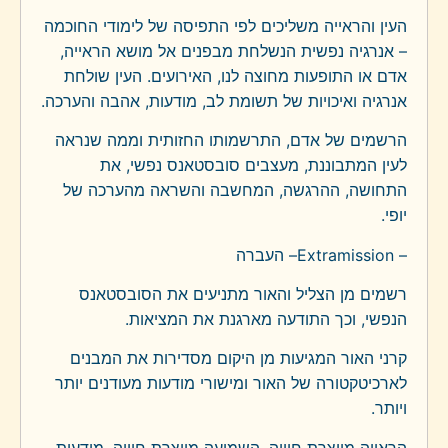
העין והראייה משליכים לפי התפיסה של לימודי החוכמה
– אנרגיה נפשית הנשלחת מבפנים אל מושא הראייה,
אדם או התופעות מחוצה לנו, האירועים. העין שולחת
אנרגיה ואיכויות של תשומת לב, מודעות, אהבה והערכה.
הרשמים של אדם, התרשמותו החזותית וממה שנראה
לעין המתבוננת, מעצבים סובסטאנס נפשי, את
התחושה, ההרגשה, המחשבה והשראה מהערכה של
יופי.
Extramission –
– העברה
רשמים מן הצליל והאור מתניעים את הסובסטאנס
הנפשי, וכך התודעה מארגנת את המציאות.
קרני האור המגיעות מן היקום מסדירות את המבנים
לארכיטקטורה של האור ומישורי מודעות מעודנים יותר
ויותר.
הראייה מייצרת חוויה, השמיעה מייצרת חוויה. מודעות