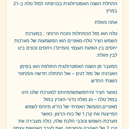
התחלת השנה האסטרולוגית בכניסתה למזל טלה ב-21
במרץ
אתה והזולת
טלה הוא מזל ההתחלות והכוח הרוחני : במערכת
השמש הציר טלה-מאזניים הוא המשמעות של מערכות
יחסים בין הופעת העצמי (המיינד) ויחסים נכונים בינו
לבין הזולת.
המעבר מן השנה האסטרולוגית החולפת הוא בסימן
האנרגיה של מזל דגים – ואל התחלה חדשה והמחזור
השנתי החדש.
כאשר הציר והיחסשמשהמיוחס למערכת שלנו הינו
במזל טלה – נע מולה כדור-הארץ במזל
מאזניים.הממשל האמיתי של כה"א מיוחס לשמש
המייצגת את קרן 1 של כוח-הרצון. כאשר
מערכת-השמש וכוכבי הלכת שלה, כולה מעבירה את
קרן 2 של האהבה והחוכמה. זאת לעבר האנושות עצמה