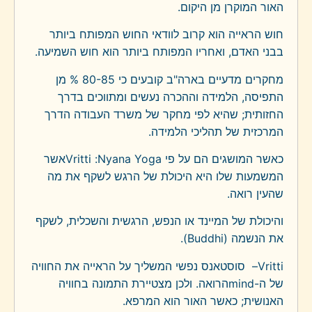
האור המוקרן מן היקום.
חוש הראייה הוא קרוב לוודאי החוש המפותח ביותר
בבני האדם, ואחריו המפותח ביותר הוא חוש השמיעה.
מחקרים מדעיים בארה"ב קובעים כי 80-85 % מן
התפיסה, הלמידה וההכרה נעשים ומתווכים בדרך
החזותית; שהיא לפי מחקר של משרד העבודה הדרך
המרכזית של תהליכי הלמידה.
כאשר המושגים הם על פי
Nyana Yoga
:
Vritti
אשר
המשמעות שלו היא היכולת של הרגש לשקף את מה
שהעין רואה.
והיכולת של המיינד או הנפש, הרגשית והשכלית, לשקף
את הנשמה (
Buddhi
).
Vritti
– סוסטאנס נפשי המשליך על הראייה את החוויה
של ה-
mind
הרואה. ולכן מצטיירת התמונה בחוויה
האנושית; כאשר האור הוא המרפא.