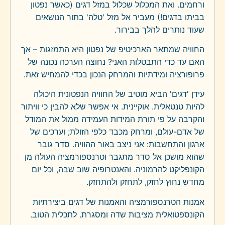
ורחמים. ואת המכלול שכלול במזל דגים (כאשר נפטון
בביתו בדגים!) מעביר אל מזל 'טלה' בתור הנושאים
שעוד נותרים להלך בבירור.
החוויה שמתאר הארכיטיפ של נפטון היא התמזגות – אך
האם עד כדי התבטלות האני? נחוצה הערכה נכונה של
פרופורציה ומידתיות והמרחק הנכון בכדי להמחיש זאת.
עידן 'דגים' הביא מוטיב של החוויה הנפטונית היכולה
להיות טנטאלית. אוקיינית. אי אפשר שלא להבין כי וויתור
והקרבה על פי תורת המידות העמידה ממול את המודל
של אדם-עולם, ומרחק מכבד כלפי הזולת; וערכים של
ארגון והתחשבות: אני ניצב באור ההוויה. סדר גובר
שהוא מושכן אל סדר מתגבר וטרנספורמציה העולה מן
הקונפליקט להרמוניה. והאנטרופיה שוב שבה, וכל יום
מחדש נחוץ לחזק, לתחזק ולהתחזק.
אמנות הטרנספורמציה והאמנות של דגים ביצירתיות
הקונספטואלית מציבות שדה ומסגרת. לתכלית הטוב.