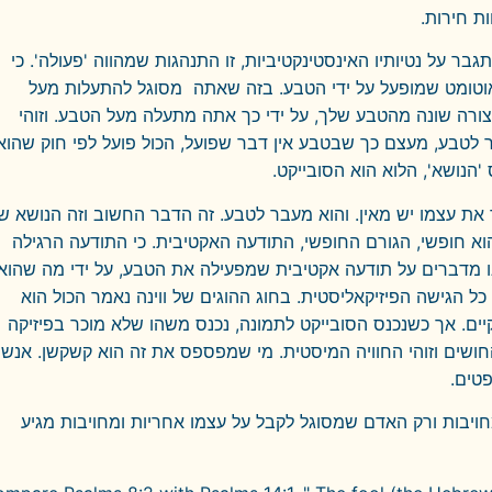
ת חירות.
ר על נטיותיו האינסטינקטיביות, זו התנהגות שמהווה 'פעולה'. כי
טומט שמופעל על ידי הטבע. בזה שאתה מסוגל להתעלות מעל
ה שונה מהטבע שלך, על ידי כך אתה מתעלה מעל הטבע. וזוהי
 לטבע, מעצם כך שבטבע אין דבר שפועל, הכול פועל לפי חוק שהוא
'הנושא', הלוא הוא הסובייקט.
ר את עצמו יש מאין. והוא מעבר לטבע. זה הדבר החשוב וזה הנושא ש
א חופשי, הגורם החופשי, התודעה האקטיבית. כי התודעה הרגילה
נו מדברים על תודעה אקטיבית שמפעילה את הטבע, על ידי מה שהוא
 הגישה הפיזיקאליסטית. בחוג ההוגים של ווינה נאמר הכול הוא
הקיים. אך כשנכנס הסובייקט לתמונה, נכנס משהו שלא מוכר בפיזיקה
החושים וזוהי החוויה המיסטית. מי שמפספס את זה הוא קשקשן. אנשי
טים.
ויבות ורק האדם שמסוגל לקבל על עצמו אחריות ומחויבות מגיע