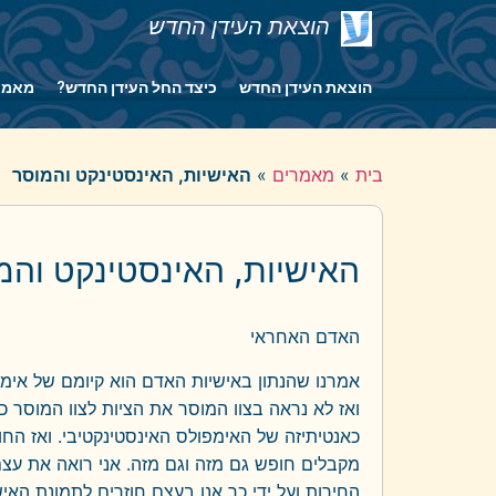
הוצאת העידן החדש
הוצאת העידן החדש
כיצד החל העידן החדש?
מאמר
בית
»
מאמרים
»
האישיות, האינסטינקט והמוסר
האישיות, האינסטינקט והמ
האדם האחראי
אמרנו שהנתון באישיות האדם הוא קיומם של אימפ
ואז לא נראה בצוו המוסר את הציות לצוו המוסר 
כאנטיתיזה של האימפולס האינסטינקטיבי. ואז החופ
מקבלים חופש גם מזה וגם מזה. אני רואה את עצם
החירות ועל ידי כך אנו בעצם חוזרים לתמונת הא