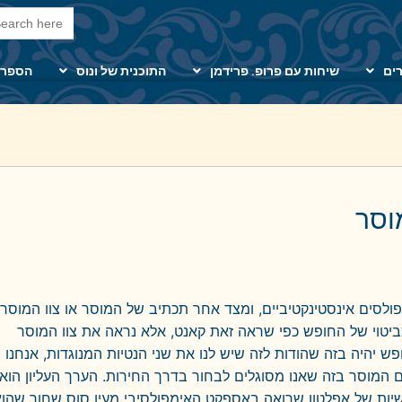
arch Button
Search
for:
ים
שיחות עם פרופ. פרידמן
התוכנית של ונוס
הספרי
וסר
ולסים אינסטינקטיביים, ומצד אחר תכתיב של המוסר או צוו המוסר,
כביטוי של החופש כפי שראה זאת קאנט, אלא נראה את צוו המוסר
ש יהיה בזה שהודות לזה שיש לנו את שני הנטיות המנוגדות, אנחנו
 המוסר בזה שאנו מסוגלים לבחור בדרך החירות. הערך העליון הוא
ישיות של אפלטון שרואה באספקט האימפולסיבי מעין סוס שחור שהו