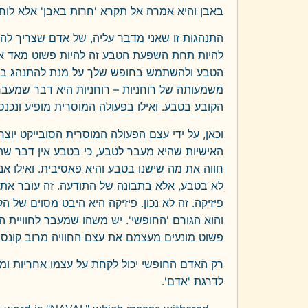
באבן והיא אמרה אל תקרא 'חרות באבן' אלא לוחו
התנהגות זו שאני מדבר עליה, של אדם שצריך להתגב
להיות תחת השפעת הטבע זה להיות פשוט מאד או
הטבע ולהשתמש בחופש שלך על מנת להתנהג בצור
משמעותה של רוחניות – רוחניות היא דבר שמעבר
הקובע בטבע. ואילו בפעולה המוסרית מופיע ונכנס 
וכאן, על ידי עצם הפעולה המוסרית הסובייקט יוצ
האישיות שהיא מעבר לטבע, כי בטבע אין דבר שהו
חווה את מה שישנו בטבע והיא פאסיבית. ואילו א
לא בטבע, אלא בתבונה של התודעה. זה עובר את כל
פיזיקה. זה לא נכון. פיזיקה היא היבט מסוים של 
והוא הגורם 'החופשי'. יש משהו שמעבר לחוויית 
פשוט מונעים מעצמם את עצם החוויה מרוב קונספ
רק האדם החופשי יכול לקחת על עצמו אחריות ומח
לדרגת 'אדם'.