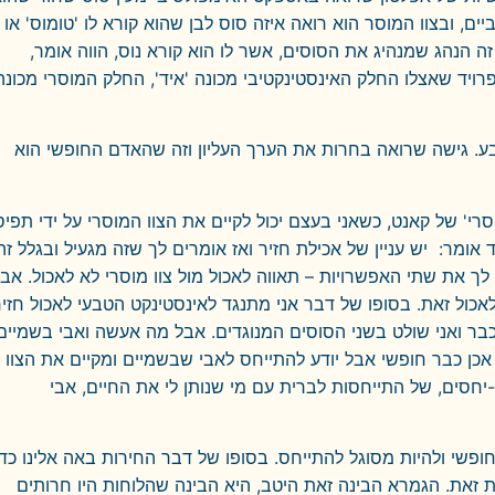
ים, ובצוו המוסר הוא רואה איזה סוס לבן שהוא קורא לו 'טומוס' או
ה הנהג שמנהיג את הסוסים, אשר לו הוא קורא נוס, הווה אומר,
רויד שאצלו החלק האינסטינקטיבי מכונה 'איד', החלק המוסרי מכונה
בע. גישה שרואה בחרות את הערך העליון וזה שהאדם החופשי הוא
י' של קאנט, כשאני בעצם יכול לקיים את הצוו המוסרי על ידי תפי
ומר: יש עניין של אכילת חזיר ואז אומרים לך שזה מגעיל ובגלל זה
לך את שתי האפשרויות – תאווה לאכול מול צוו מוסרי לא לאכול. אב
ול זאת. בסופו של דבר אני מתנגד לאינסטינקט הטבעי לאכול חזיר
 כבר ואני שולט בשני הסוסים המנוגדים. אבל מה אעשה ואבי בשמיים
י אכן כבר חופשי אבל יודע להתייחס לאבי שבשמיים ומקיים את הצוו
חסים, של התייחסות לברית עם מי שנותן לי את החיים, אבי
ופשי ולהיות מסוגל להתייחס. בסופו של דבר החירות באה אלינו כדי
 זאת. הגמרא הבינה זאת היטב, היא הבינה שהלוחות היו חרותים