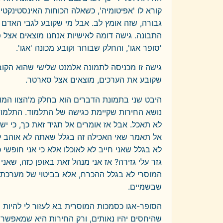
קורא לו 'אפיטומיה', כשאלה הכוחות האינסטינקטיבי
גבורה, שזה אומץ לב. אבל מי שקובע לגבי האדם ז
התבונה. גישה דומה לאישיות אנחנו מוצאים אצל פ
'סופר אגו', והחלק שבוחר וקובע מכונה 'אגו'.
גישה זו מכניסה לתמונה אלמנט שלישי שהוא הקו
שקובע את הערכים, מוצאים אצל סארטר.
היבט שני בתמונת הדברים הוא בחלק מ'הצוו המוסר
נושא החירות שקיימת כגישה של התלמוד. התלמוד א
לא תאכל. אבל אז אומרים אל תגיד זאת כך, כי יש 
אל תאמר שאי האכילה זה בגלל שאתה לא אוהב לאכ
לא בגלל שאני חייב לא לאוכלו אלא כי אני חופשי
גזר עלי גזירה? אז אני מנהל זאת באופן כזה, שאנ
המוסרי לא בגלל ההכרח, אלא בביטוי של מערכת-י
שבשמיים.
הסופר-אגו כסמכות המוסרית בא לעזור לי להיות ח
שהיחסים יהיו נאותים, ורק החירות היא שמאפשרת