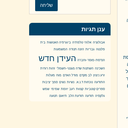
ענן תגיות
אבולוציה
אלוהי טלפתיה
ביוגרפיה האנושות
בית
פלנטה
גבריות
הזנה תנודה
המשמעות
העידן חדש
סת
הנדסת-מוסר-וחברה
השכינה
השתנות שדה מגנטי-חשמלי
זהות רוחית
ל
זרע ניצוץ
לב מקדם
מודל האדם
מוח
מעלות
התודעה
נוכחות ד.נ.א.
נשיות
נשים
סמך יציבות
ספרים קוטביות
קצוות
רעב יוזמת
שמימי
שמש
גלקסיה
תודעה
תודעת הלב
תיאום
תנועה