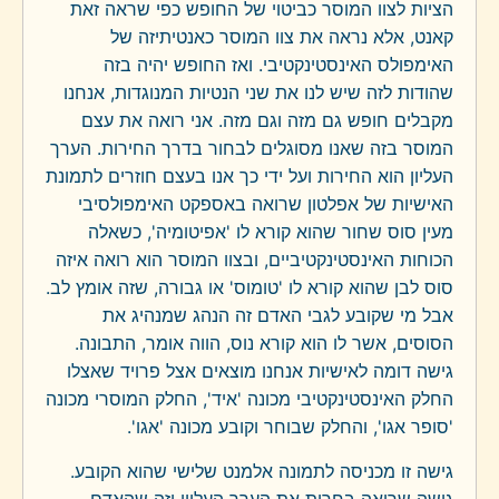
הציות לצוו המוסר כביטוי של החופש כפי שראה זאת
קאנט, אלא נראה את צוו המוסר כאנטיתיזה של
האימפולס האינסטינקטיבי. ואז החופש יהיה בזה
שהודות לזה שיש לנו את שני הנטיות המנוגדות, אנחנו
מקבלים חופש גם מזה וגם מזה. אני רואה את עצם
המוסר בזה שאנו מסוגלים לבחור בדרך החירות. הערך
העליון הוא החירות ועל ידי כך אנו בעצם חוזרים לתמונת
האישיות של אפלטון שרואה באספקט האימפולסיבי
מעין סוס שחור שהוא קורא לו 'אפיטומיה', כשאלה
הכוחות האינסטינקטיביים, ובצוו המוסר הוא רואה איזה
סוס לבן שהוא קורא לו 'טומוס' או גבורה, שזה אומץ לב.
אבל מי שקובע לגבי האדם זה הנהג שמנהיג את
הסוסים, אשר לו הוא קורא נוס, הווה אומר, התבונה.
גישה דומה לאישיות אנחנו מוצאים אצל פרויד שאצלו
החלק האינסטינקטיבי מכונה 'איד', החלק המוסרי מכונה
'סופר אגו', והחלק שבוחר וקובע מכונה 'אגו'.
גישה זו מכניסה לתמונה אלמנט שלישי שהוא הקובע.
גישה שרואה בחרות את הערך העליון וזה שהאדם