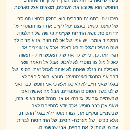
החופשי הוא שקובע את הערכים, מוצאים אצל סארטר.
היבט שני בתמונת הדברים הוא בחלק מ'הצוו המוסרי'
של קאנט, כשאני בעצם יכול לקיים את הצוו המוסרי על
ידי תפיסת נושא החירות שקיימת כגישה של התלמוד.
התלמוד אומר: יש עניין של אכילת חזיר ואז אומרים לך
שזה מגעיל ובגלל זה לא תאכל. אבל אז אומרים אל
תגיד זאת כך, כי יש לך את שתי האפשרויות – תאווה
לאכול מול צוו מוסרי לא לאכול. אבל אל תאמר שאי
האכילה זה בגלל שאתה לא אוהב לאכול זאת. בסופו של
דבר אני מתנגד לאינסטינקט הטבעי לאכול חזיר לא
בגלל שאני חייב לא לאוכלו אלא כי אני חופשי כבר ואני
שולט בשני הסוסים המנוגדים. אבל מה אעשה ואבי
שבשמיים גזר עלי גזירה? אז אני מנהל זאת באופן כזה,
שאני אכן כבר חופשי אבל יודע להתייחס לאבי
שבשמיים ומקיים את הצוו המוסרי לא בגלל ההכרח,
אלא בביטוי של מערכת-יחסים, של התייחסות לברית
עם מי שנותן לי את החיים, אבי שבשמיים.