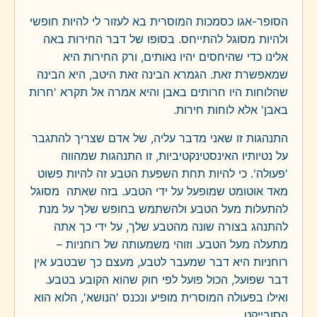
הסופר-אגו כסמכות המוסרית בא לעזור לי להיות חופשי
ולהיות מסוגל להתייחס. בסופו של דבר החירות באה
אלינו כדי שהיחסים יהיו נאותים, ורק החירות היא
שמאפשרת זאת. הגמרא הבינה זאת היטב, היא הבינה
שהלוחות היו חרותים באבן והיא אמרה אל תקרא 'חרות
באבן' אלא לוחות חירות.
התנהגות זו שאני מדבר עליה, של אדם שצריך להתגבר
על נטיותיו האינסטינקטיביות, זו התנהגות שמהווה
'פעולה'. כי להיות תחת השפעת הטבע זה להיות פשוט
מאד אוטומט שמופעל על ידי הטבע. בזה שאתה מסוגל
להתעלות מעל הטבע ולהשתמש בחופש שלך על מנת
להתנהג בצורה שונה מהטבע שלך, על ידי כך אתה
מתעלה מעל הטבע. וזוהי משמעותה של רוחניות –
רוחניות היא דבר שמעבר לטבע, מעצם כך שבטבע אין
דבר שפועל, הכול פועל לפי חוק שהוא הקובע בטבע.
ואילו בפעולה המוסרית מופיע ונכנס 'הנושא', הלוא הוא
הסובייקט.