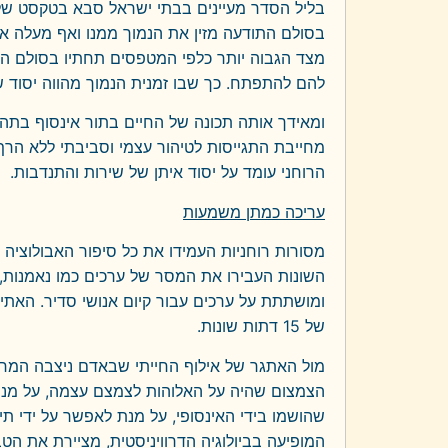
בליל הסדר מעיינים בבתי ישראל סבא בטקסט של "ח
בסולם התודעה מזין את הנמוך ממנו ואף מעלה א
מצד הגבוה יותר כלפי המטפסים תחתיו בסולם האב
להם להתפתח. כך שבו זמנית הנמוך מהווה יסוד שה
ומאידך אותה תכונה של החיים בתור אינסוף בתהל
מחייבת התגייסות לטיהור עצמי וסביבתי ללא הרף,
הרוחני עומד על יסוד איתן של שירות והתנדבות.
עריכה כמתן משמעות
מסורות רוחניות העמידו את כל סיפור האבולוציה
השונות העבירו את המסר של ערכים כמו נאמנות
ומושתתת על ערכים עבור קיום אנושי סדיר. האתי
של 15 דתות שונות.
מול האתגר של אילוף החייתי שבאדם ניצבה המחשב
הצמצום שהיה על האלוהות לצמצם עצמה, על מנת ל
שהושמו בידי האינסופי, על מנת לאפשר על ידי ת
המופיעה בביולוגיה הדרוויניסטית, מציירת את 