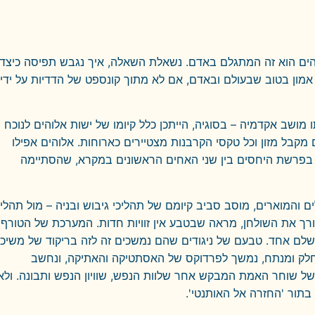
הים הוא זה המתגלם באדם. נשאלת השאלה, איך נגבש תפיסה כיצד
אמון בטוב שבעולם ובאדם, אם לא מתוך קונספט של הדדיות על ידי
מושב אקדמיה – בסוגיה, הייתכן כלל קיומו של ישות אלוהים לנוכח
 מקבל מזון וכל טקסי הקרבנות מצטיירים כארוחות. אלוהים אפילו
 בפרשת היחסים בין שני האחים הראשונים במקרא, שהסתיימה
המוארים, מוסב סביב קיומם של תהליכי גיבוש ובניה – מול תהליכ
העורך את השולחן, מראה שבטבע אין זוויות חדות. המערכת של הטורף
לם אחד. טבעם של ניגודים שהם נמשכים זה לזה בריקוד של משיכ
חלק ומנתח, נמשך לפרדוקס של האסתטיקה והאתיקה, ונחשב
של שוחר האמת המבקש אחר שלוות הנפש, שוויון הנפש ותבונה. ולא
בתור 'החזרה אל האותנטי'.