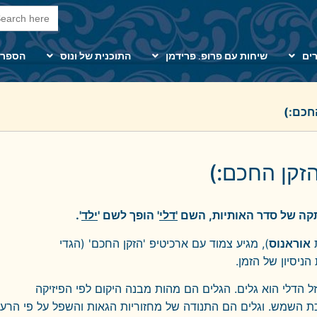
arch Button
Search
for:
ים
שיחות עם פרופ. פרידמן
התוכנית של ונוס
הספרי
החכם:)
הזקן החכם:)
תקה של סדר האותיות, השם
'דלי
' הופך לשם '
ילד
'.
אוראנוס
), מגיע צמוד עם ארכיטיפ 'הזקן החכם' (הגדי
ניסיון של הזמן.
ל הדלי הוא גלים. הגלים הם מהות מבנה היקום לפי הפיזיקה
 השמש. וגלים הם התנודה של מחזוריות הגאות והשפל על פי הרעיו