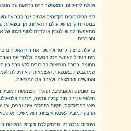
ויכולת לדו-קיום, המאפשר חיים בתיאום עם הטבע ה
לפי הפילוסופים הקדומים אלהים יצר בבריאה מ
במסגרת קיומו של עולם הדואליות. אך בשאלות של 
מתאפשר לחוש ולהבין או לרדת לסוף דעתו של אל
והכוכבים.
כי עלה ברצונו לייסד ולהשכין את רוח האלוהים ב
בית הגידול האנושי מכל הסיגים, וללמד את האד
החומר כרוכה הנחיצות בבירורים ללא הרף בין האור
שמתגבשת באמצעות העצמאות היא היכולת לעמוד 
והתושייה וההמצאה, ולאחד את המציאות.
בדיסונאנס הקוגניטיבי, תהליך העצמאות המוביל מ
חילופי אנרגיה תוך קבלה ונתינה, מנגנוני פלט-קלט
פצע הפראדוקס, הקיום כתהליכי אינטגרציה, ובניי
הדבק המוביל לאינטראקציות, הוא משיכה אקסטאט
היהדות ערכה דיון מרחיק לכת ודקדוק בהליכות בי