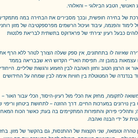
אנושי, הטבע הביולוגי – והאלוהי.
ערכת של בחירה חופשית, ובכך מסבירים את הבחירה במה מתמקדים
לימוד והפנמה, עיבוד ועיכול הרשמים מפרספקטיבה של מזון רוחני,
והים כבעל רעיון יצירתי של פראדוקס בתשתית לבריאת פלנטות
דירה שאיווה לו בתחתונים, אין ספק שעלה הצורך לטהר ללא הרף את
ם עצמאות במובן זה. תפיסת האר"י הקדוש היא שבבריאה בממד
 או הרצון הטוב וחזון האהבה לבין הזעזוע ורגשות שליליים. הייחודי
בנדנדה של המטוטלת בין חוויות אימה לבין שמחה על החידושים
שואה לתקומה, מחזק את הכלי מול רעיון-היסוד, הכלי עבור האור –
 בין נוירונים במערכות החיים. דרך ההזנה – לתחושת ביטחון וריפוי ש
ה; ותהליכי פירוק והתפזרות המתקיימים בה בעת; כאשר הכוח המאחד
ית על ידי הבנה ואהבה.
ן טהרה וטומאה, שני הקצוות של ההתנסות, גם בהקשר של מזון. בחזו