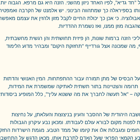
ד גדיא", לפיו האחד ניזון מהשני. הזנה היא גם מרפא. הגבוה יותר
ותו בספיראלה כך שמתהווה הבינוני. יש אלמנט של הקרבה ואמפטיה
ולוציה. כי אכן כך יכולת החיים לקבל מזון ולהזין את עצמם מאפשר
גבוה מוזן ממנו, ואז נשמרת ההדדיות.
יכי הזנה ברמות שונות, הן פיזית תחושתית והן רגשית מחשבתית,
 מה שמכונה אצל גורדייף "תחזוקת היקום" ומבהיר מדוע הלימוד
 על הבסיס של מתן תמורה עבור ההתפתחות. המין האנושי והדתות
, תרומה והצטיינות בתור תשתית לאתיקה שמשמרת את המידות,
קה – "אל תעשה לחברך את מה ששנוא עליך", כלל המופיע ביסודותי
ה היהודית של ההסבר והעיון בניצוצות והעלאתן, על נחיצות
פנות מקום לבורא עולם לעבודתו. ומכאן נבע עיקרון הגבולות
יחומים ומגבלות אלו את קיומו של ממד הטבע. מגמת הישרדות החזק
הטבע הקמאי הפראי שעל האדם לתרבת אותו. מכאן הדגש על התחשבו