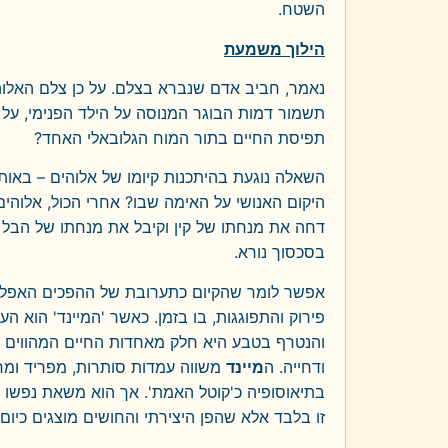
השטח.
הילוך משמעת
נאמר, חביב אדם שנברא בצלם. על כן צלם האלו
תשמור דמות הבוגר המנוסה על הילד הפנימי, על 
תפיסת החיים בתור המוח הגלובאלי האחד?
השאלה נוגעת בהיתכנות קיומו של אלוהים – באותו 
היקום האנושי על האימה שבו? אחרי הכול, אלוהים
דחה את מנחתו של קין וקיבל את מנחתו של הבל
בסכסוך נורא.
אפשר לומר שהקיום כתערובת של ההפכים האפלים ו
פירוק והתפוגגות, בו בזמן. כאשר 'המיינד' הוא 
והנטרף בטבע היא חלק מאחדות החיים המהווים ש
ודחייה. ה
מיינד
משווה עמדות סותרות, מפריד ומ
בתיאוסופיה כ'קוטל האמת'. אך הוא משאת נפשו 
זו בלבד אלא שהפן היצירתי והחושים מוצגים כיום 