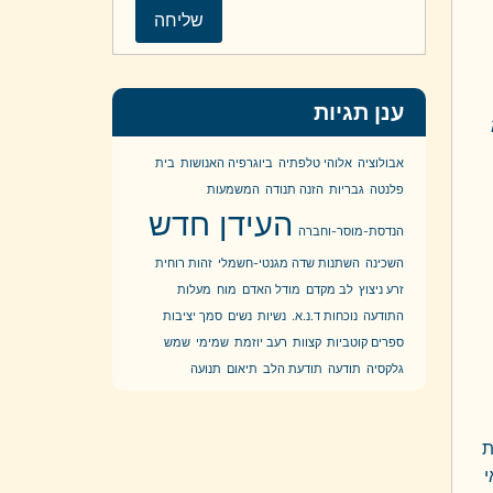
ענן תגיות
אבולוציה
אלוהי טלפתיה
ביוגרפיה האנושות
בית
פלנטה
גבריות
הזנה תנודה
המשמעות
העידן חדש
הנדסת-מוסר-וחברה
השכינה
השתנות שדה מגנטי-חשמלי
זהות רוחית
זרע ניצוץ
לב מקדם
מודל האדם
מוח
מעלות
התודעה
נוכחות ד.נ.א.
נשיות
נשים
סמך יציבות
ספרים קוטביות
קצוות
רעב יוזמת
שמימי
שמש
גלקסיה
תודעה
תודעת הלב
תיאום
תנועה
ת
י