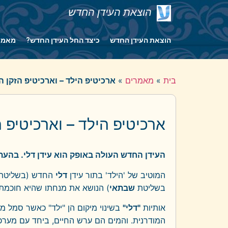
הוצאת העידן החדש
הוצאת העידן החדש
כיצד החל העידן החדש?
מאמר
בית
»
מאמרים
»
ארכיטיפ הילד – וארכיטיפ הזקן 
ארכיטיפ הילד – וארכיטיפ 
העידן החדש העולה באופק הוא עידן דלי. בהע
המוטיב של 'הילד' בתור עידן
דלי
החדש (בשליטת
בשליטת
שבתאי
) הנושא את מנחתו שהיא חוכמת ה
אותיות
"דלי"
בשינוי מיקום הן "ילד" כאשר סמל מז
המודרנית. והמים הם ערש החיים, ביחד עם מערכת