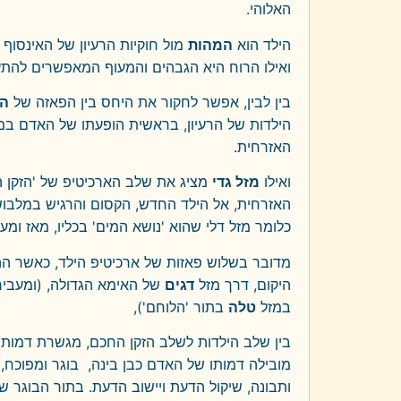
האלוהי.
הילד הוא
המהות
מול חוקיות הרעיון של האינסוף
ואילו הרוח היא הגבהים והמעוף המאפשרים להתעל
בין לבין, אפשר לחקור את היחס בין הפאזה של
הי
הילדות של הרעיון, בראשית הופעתו של האדם במ
האזרחית.
ואילו
מזל גדי
מציג את שלב הארכיטיפ של 'הזקן
האזרחית, אל הילד החדש, הקסום והרגיש במלבוש 
כלומר מזל דלי שהוא 'נושא המים' בכליו, מאז ומע
מדובר בשלוש פאזות של ארכיטיפ הילד, כאשר הה
היקום, דרך מזל
דגים
של האימא הגדולה, (ומעבי
במזל
טלה
בתור 'הלוחם'),
בין שלב הילדות לשלב הזקן החכם, מגשרת דמות 
מובילה דמותו של האדם כבן בינה, בוגר ומפוכח, 
ותבונה, שיקול הדעת ויישוב הדעת. בתור הבוגר 