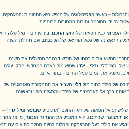
 והגבולות – כאשר הפסיכולוגיה של הנפש היא התהומות והמעמקים.
ות על ידי החוכמה ותורות המסורות הרוחניות.
לד הפנימי
לבין הפאזה של
הזקן החכם
. בין שניהם – מזל
טלה
הוא
עלה הראשונה של גלגל הזודיאק של הכוכבים, ועם תחילת השנה
 החכם' הנושא את חוכמתו של חודש דצמבר המשלים את השנה
של מזל 'דלי' (
דלי – ילד
) שהוא מזל האדם המחדש ומתקן עולם.
ולם, מעניק את המים סמל החיים – בתור גלים.
יבט של הילד בתור מזל
דלי
, מעביר את התמסורת האנרגטית של
ר אותה בכך אל הארכיטיפ של הילד שמתגלה ראש וראשונה
שלישית: אל הפאזה של הזקן החכם (ארכיטיפ
שבתאי
ומזל
גדי
) –
או 'המבוגר' שבתוכנו. הוא המוביל את ההנהגה הנכונה, מייצג אחריו
שירגיע את הילד בעל ההרפתקה והחלום להיות מהלך בתיאום עם תנא